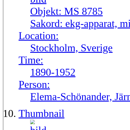
Objekt:
MS 8785
Sakord:
ekg-apparat, m
Location:
Stockholm, Sverige
Time:
1890-1952
Person:
Elema-Schönander, Jär
Thumbnail