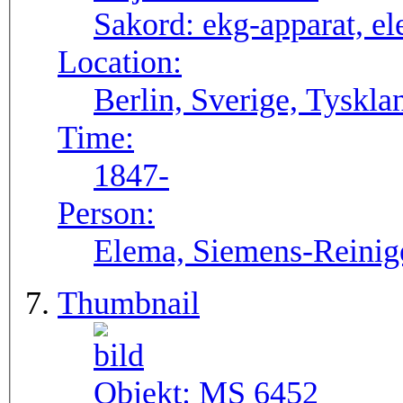
Sakord:
ekg-apparat, el
Location:
Berlin, Sverige, Tyskla
Time:
1847-
Person:
Elema, Siemens-Reinig
Thumbnail
Objekt:
MS 6452