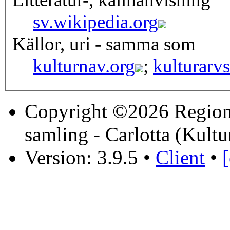
sv.wikipedia.org
Källor, uri - samma som
kulturnav.org
;
kulturarvs
Copyright ©2026 Region 
samling - Carlotta (Kultu
Version: 3.9.5
•
Client
•