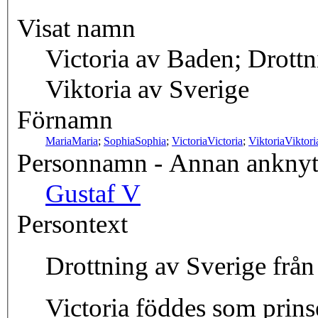
Visat namn
Victoria av Baden; Drottn
Viktoria av Sverige
Förnamn
Maria
Maria
;
Sophia
Sophia
;
Victoria
Victoria
;
Viktoria
Viktori
Personnamn - Annan ankny
Gustaf V
Persontext
Drottning av Sverige från 
Victoria föddes som prinse