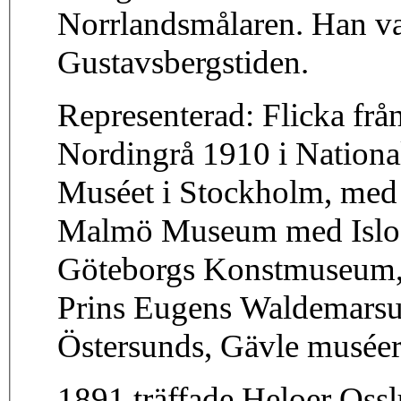
Norrlandsmålaren. Han va
Gustavsbergstiden.
Representerad: Flicka frå
Nordingrå 1910 i Nation
Muséet i Stockholm, med e
Malmö Museum med Isloss
Göteborgs Konstmuseum,
Prins Eugens Waldemarsud
Östersunds, Gävle muséer,
1891 träffade Heloer Oss