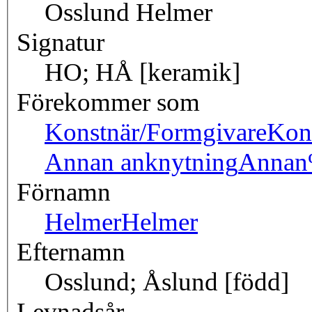
Osslund Helmer
Signatur
HO; HÅ [keramik]
Förekommer som
Konstnär/Formgivare
Kon
Annan anknytning
Annan
Förnamn
Helmer
Helmer
Efternamn
Osslund; Åslund [född]
Levnadsår