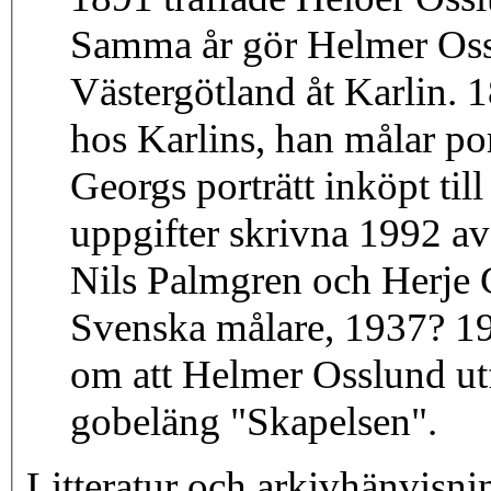
Samma år gör Helmer Ossl
Västergötland åt Karlin.
hos Karlins, han målar po
Georgs porträtt inköpt ti
uppgifter skrivna 1992 a
Nils Palmgren och Herje 
Svenska målare, 1937? 195
om att Helmer Osslund utf
gobeläng "Skapelsen".
Litteratur och arkivhänvisni