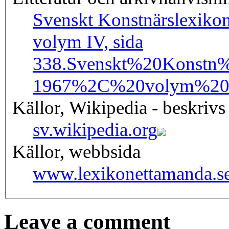
Svenskt Konstnärslexiko
volym IV, sida
338.
Svenskt%20Konstn
1967%2C%20volym%20
Källor, Wikipedia - beskrivs
sv.wikipedia.org
Källor, webbsida
www.lexikonettamanda.s
Leave a comment