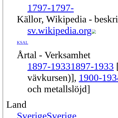
1797-
1797-
Källor, Wikipedia - beskr
sv.wikipedia.org
KSAL
Årtal - Verksamhet
1897-1933
1897-1933
[
vävkursen)],
1900-193
och metallslöjd]
Land
Sverige
Sverige