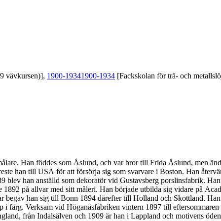
39 vävkursen)],
1900-1934
1900-1934
[Fackskolan för trä- och metallslö
re. Han föddes som Åslund, och var bror till Frida Åslund, men ändrade 
 reste han till USA för att försörja sig som svarvare i Boston. Han åte
lev han anställd som dekoratör vid Gustavsberg porslinsfabrik. Han f
892 på allvar med sitt måleri. Han började utbilda sig vidare på Acad
 begav han sig till Bonn 1894 därefter till Holland och Skottland. Han b
 i färg. Verksam vid Höganäsfabriken vintern 1897 till eftersommaren 
ngland, från Indalsälven och 1909 är han i Lappland och motivens öde