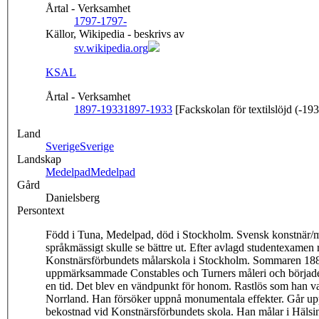
Årtal - Verksamhet
1797-
1797-
Källor, Wikipedia - beskrivs av
sv.wikipedia.org
KSAL
Årtal - Verksamhet
1897-1933
1897-1933
[Fackskolan för textilslöjd (-19
Land
Sverige
Sverige
Landskap
Medelpad
Medelpad
Gård
Danielsberg
Persontext
Född i Tuna, Medelpad, död i Stockholm. Svensk konstnär/måla
språkmässigt skulle se bättre ut. Efter avlagd studentexamen
Konstnärsförbundets målarskola i Stockholm. Sommaren 1889 b
uppmärksammade Constables och Turners måleri och började 1
en tid. Det blev en vändpunkt för honom. Rastlös som han var
Norrland. Han försöker uppnå monumentala effekter. Går upp
bekostnad vid Konstnärsförbundets skola. Han målar i Hälsi