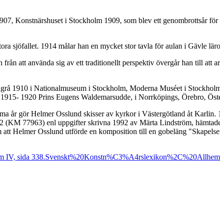
7, Konstnärshuset i Stockholm 1909, som blev ett genombrottsår för hon
a sjöfallet. 1914 målar han en mycket stor tavla för aulan i Gävle läro
ch från att använda sig av ett traditionellt perspektiv övergår han till 
ingrå 1910 i Nationalmuseum i Stockholm, Moderna Muséet i Stockhol
1915- 1920 Prins Eugens Waldemarsudde, i Norrköpings, Örebro, Öster
 år gör Helmer Osslund skisser av kyrkor i Västergötland åt Karlin. 
992 (KM 77963) enl uppgifter skrivna 1992 av Märta Lindström, hämtad
 att Helmer Osslund utförde en komposition till en gobeläng "Skapelse
 IV, sida 338.
Svenskt%20Konstn%C3%A4rslexikon%2C%20Allhe