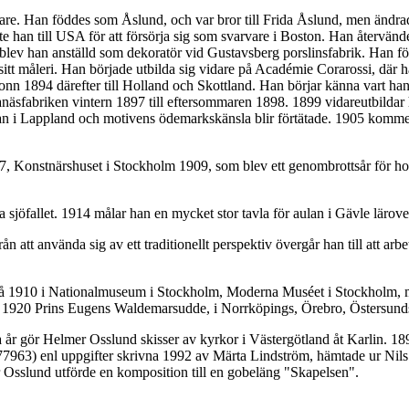
 Han föddes som Åslund, och var bror till Frida Åslund, men ändrade si
ste han till USA för att försörja sig som svarvare i Boston. Han återvä
ev han anställd som dekoratör vid Gustavsberg porslinsfabrik. Han fö
itt måleri. Han började utbilda sig vidare på Académie Corarossi, där 
nn 1894 därefter till Holland och Skottland. Han börjar känna vart han 
äsfabriken vintern 1897 till eftersommaren 1898. 1899 vidareutbildar
 han i Lappland och motivens ödemarkskänsla blir förtätade. 1905 kom
 Konstnärshuset i Stockholm 1909, som blev ett genombrottsår för honom
sjöfallet. 1914 målar han en mycket stor tavla för aulan i Gävle lärover
från att använda sig av ett traditionellt perspektiv övergår han till at
grå 1910 i Nationalmuseum i Stockholm, Moderna Muséet i Stockholm, 
1920 Prins Eugens Waldemarsudde, i Norrköpings, Örebro, Östersunds,
r gör Helmer Osslund skisser av kyrkor i Västergötland åt Karlin. 189
77963) enl uppgifter skrivna 1992 av Märta Lindström, hämtade ur Ni
 Osslund utförde en komposition till en gobeläng "Skapelsen".