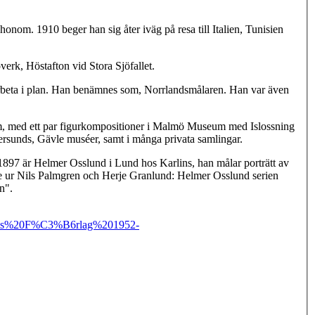
om. 1910 beger han sig åter iväg på resa till Italien, Tunisien
verk, Höstafton vid Stora Sjöfallet.
att arbeta i plan. Han benämnes som, Norrlandsmålaren. Han var även
m, med ett par figurkompositioner i Malmö Museum med Islossning
sunds, Gävle muséer, samt i många privata samlingar.
1897 är Helmer Osslund i Lund hos Karlins, han målar porträtt av
e ur Nils Palmgren och Herje Granlund: Helmer Osslund serien
n".
ms%20F%C3%B6rlag%201952-