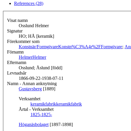
References (28)
Visat namn
Osslund Helmer
Signatur
HO; HÅ [keramik]
Förekommer som
Konstnär/Formgivare
Konstn%C3%A4r%2FFormgivare
;
An
Förnamn
Helmer
Helmer
Efternamn
Osslund; Åslund [född]
Levnadsår
1866-09-22-1938-07-11
Namn - Annan anknytning
Gustavsberg
[1889]
Verksamhet
keramikfabrik
keramikfabrik
Årtal - Verksamhet
1825-
1825-
Höganäsbolaget
[1897-1898]