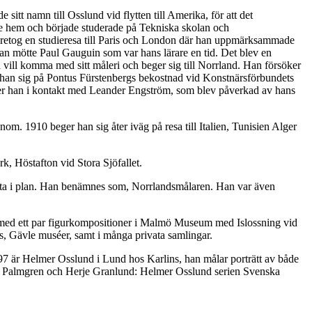
tt namn till Osslund vid flytten till Amerika, för att det
nde hem och började studerade på Tekniska skolan och
retog en studieresa till Paris och London där han uppmärksammade
han mötte Paul Gauguin som var hans lärare en tid. Det blev en
vill komma med sitt måleri och beger sig till Norrland. Han försöker
 han sig på Pontus Fürstenbergs bekostnad vid Konstnärsförbundets
mer han i kontakt med Leander Engström, som blev påverkad av hans
. 1910 beger han sig åter iväg på resa till Italien, Tunisien Alger
k, Höstafton vid Stora Sjöfallet.
t arbeta i plan. Han benämnes som, Norrlandsmålaren. Han var även
med ett par figurkompositioner i Malmö Museum med Islossning vid
 Gävle muséer, samt i många privata samlingar.
7 är Helmer Osslund i Lund hos Karlins, han målar porträtt av både
ls Palmgren och Herje Granlund: Helmer Osslund serien Svenska