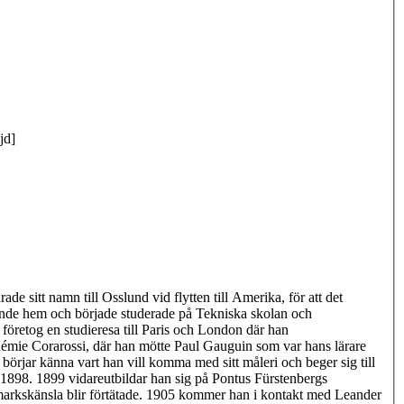
jd]
sitt namn till Osslund vid flytten till Amerika, för att det
rvände hem och började studerade på Tekniska skolan och
öretog en studieresa till Paris och London där han
émie Corarossi, där han mötte Paul Gauguin som var hans lärare
örjar känna vart han vill komma med sitt måleri och beger sig till
1898. 1899 vidareutbildar han sig på Pontus Fürstenbergs
markskänsla blir förtätade. 1905 kommer han i kontakt med Leander