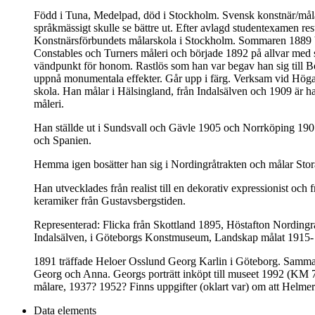
Född i Tuna, Medelpad, död i Stockholm. Svensk konstnär/målare.
språkmässigt skulle se bättre ut. Efter avlagd studentexamen re
Konstnärsförbundets målarskola i Stockholm. Sommaren 1889 bl
Constables och Turners måleri och började 1892 på allvar med s
vändpunkt för honom. Rastlös som han var begav han sig till Bo
uppnå monumentala effekter. Går upp i färg. Verksam vid Högan
skola. Han målar i Hälsingland, från Indalsälven och 1909 är
måleri.
Han ställde ut i Sundsvall och Gävle 1905 och Norrköping 1907,
och Spanien.
Hemma igen bosätter han sig i Nordingråtrakten och målar Stora 
Han utvecklades från realist till en dekorativ expressionist och 
keramiker från Gustavsbergstiden.
Representerad: Flicka från Skottland 1895, Höstafton Nordin
Indalsälven, i Göteborgs Konstmuseum, Landskap målat 1915- 
1891 träffade Heloer Osslund Georg Karlin i Göteborg. Samma å
Georg och Anna. Georgs porträtt inköpt till museet 1992 (KM 
målare, 1937? 1952? Finns uppgifter (oklart var) om att Helmer
Data elements