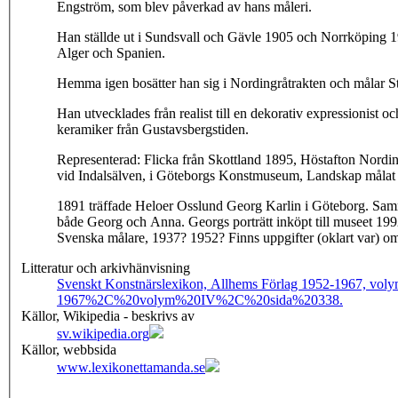
Engström, som blev påverkad av hans måleri.
Han ställde ut i Sundsvall och Gävle 1905 och Norrköping 190
Alger och Spanien.
Hemma igen bosätter han sig i Nordingråtrakten och målar Stor
Han utvecklades från realist till en dekorativ expressionist o
keramiker från Gustavsbergstiden.
Representerad: Flicka från Skottland 1895, Höstafton Nord
vid Indalsälven, i Göteborgs Konstmuseum, Landskap målat 
1891 träffade Heloer Osslund Georg Karlin i Göteborg. Samma
både Georg och Anna. Georgs porträtt inköpt till museet 1
Svenska målare, 1937? 1952? Finns uppgifter (oklart var) om
Litteratur och arkivhänvisning
Svenskt Konstnärslexikon, Allhems Förlag 1952-1967, volym
1967%2C%20volym%20IV%2C%20sida%20338.
Källor, Wikipedia - beskrivs av
sv.wikipedia.org
Källor, webbsida
www.lexikonettamanda.se