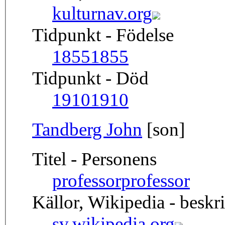
kulturnav.org
Tidpunkt - Födelse
1855
1855
Tidpunkt - Död
1910
1910
Tandberg John
[son]
Titel - Personens
professor
professor
Källor, Wikipedia - beskr
sv.wikipedia.org