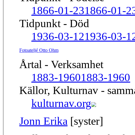
1866-01-23
1866-01-2
Tidpunkt - Död
1936-03-12
1936-03-1
Fotoateljé Otto Ohm
Årtal - Verksamhet
1883-1960
1883-1960
Källor, Kulturnav - sam
kulturnav.org
Jonn Erika
[syster]