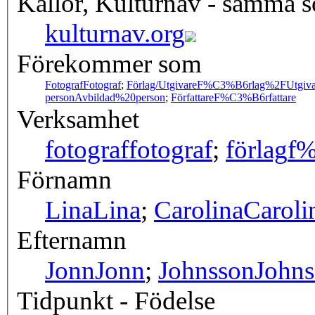
Källor, Kulturnav - samma 
kulturnav.org
Förekommer som
Fotograf
Fotograf
;
Förlag/Utgivare
F%C3%B6rlag%2FUtgiva
person
Avbildad%20person
;
Författare
F%C3%B6rfattare
Verksamhet
fotograf
fotograf
;
förlag
f
Förnamn
Lina
Lina
;
Carolina
Caroli
Efternamn
Jonn
Jonn
;
Johnsson
Johns
Tidpunkt - Födelse