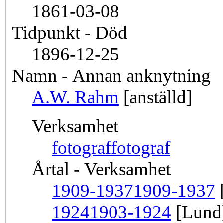
1861-03-08
Tidpunkt - Död
1896-12-25
Namn - Annan anknytning
A.W. Rahm
[anställd]
Verksamhet
fotograf
fotograf
Årtal - Verksamhet
1909-1937
1909-1937
1924
1903-1924
[Lund