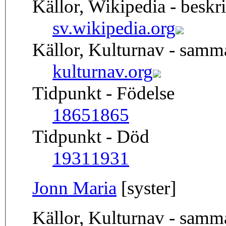
Källor, Wikipedia - beskr
sv.wikipedia.org
Källor, Kulturnav - sam
kulturnav.org
Tidpunkt - Födelse
1865
1865
Tidpunkt - Död
1931
1931
Jonn Maria
[syster]
Källor, Kulturnav - sam