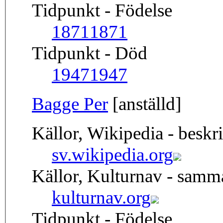
Tidpunkt - Födelse
1871
1871
Tidpunkt - Död
1947
1947
Bagge Per
[anställd]
Källor, Wikipedia - beskr
sv.wikipedia.org
Källor, Kulturnav - sam
kulturnav.org
Tidpunkt - Födelse