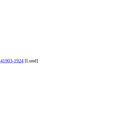
24
1903-1924
[Lund]