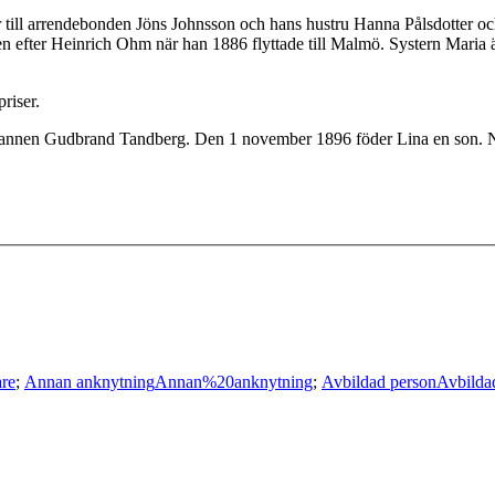
ill arrendebonden Jöns Johnsson och hans hustru Hanna Pålsdotter och 
en efter Heinrich Ohm när han 1886 flyttade till Malmö. Systern Maria ä
riser.
annen Gudbrand Tandberg. Den 1 november 1896 föder Lina en son. Någr
re
;
Annan anknytning
Annan%20anknytning
;
Avbildad person
Avbild