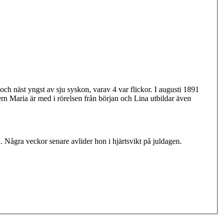
h näst yngst av sju syskon, varav 4 var flickor. I augusti 1891
rn Maria är med i rörelsen från början och Lina utbildar även
ågra veckor senare avlider hon i hjärtsvikt på juldagen.