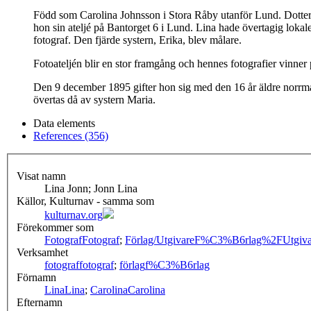
Född som Carolina Johnsson i Stora Råby utanför Lund. Dotter t
hon sin ateljé på Bantorget 6 i Lund. Lina hade övertagig lokal
fotograf. Den fjärde systern, Erika, blev målare.
Fotoateljén blir en stor framgång och hennes fotografier vinner p
Den 9 december 1895 gifter hon sig med den 16 år äldre norrm
övertas då av systern Maria.
Data elements
References (356)
Visat namn
Lina Jonn; Jonn Lina
Källor, Kulturnav - samma som
kulturnav.org
Förekommer som
Fotograf
Fotograf
;
Förlag/Utgivare
F%C3%B6rlag%2FUtgiva
Verksamhet
fotograf
fotograf
;
förlag
f%C3%B6rlag
Förnamn
Lina
Lina
;
Carolina
Carolina
Efternamn