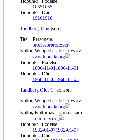
Tidpunkt - Födelse
1855
1855
Tidpunkt - Död
1910
1910
Tandberg John
[son]
Titel - Personens
professor
professor
Källor, Wikipedia - beskrivs av
sv.wikipedia.org
Tidpunkt - Födelse
1896-11-01
1896-11-01
Tidpunkt - Död
1968-11-03
1968-11-03
Tandberg Olof G
[sonson]
Källor, Wikipedia - beskrivs av
sv.wikipedia.org
Källor, Kulturnav - samma som
kulturnav.org
Tidpunkt - Födelse
1932-01-07
1932-01-07
Tidpunkt - Död