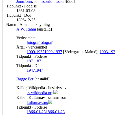
Jonn
Jonn
;
Johnsson
Johnsson
[född]
Tidpunkt - Födelse
1861-03-08
Tidpunkt - Död
1896-12-25
Namn - Annan anknytning
A.W. Rahm
[anställd]
Verksamhet
fotograf
fotograf
Årtal - Verksamhet
1909-1937
1909-1937
[Södergatan, Malmö],
1903-19
Tidpunkt - Födelse
1871
1871
Tidpunkt - Död
1947
1947
Bagge Per
[anställd]
Källor, Wikipedia - beskrivs av
sv.wikipedia.org
Källor, Kulturnav - samma som
kulturnav.org
Tidpunkt - Födelse
1866-01-23
1866-01-23