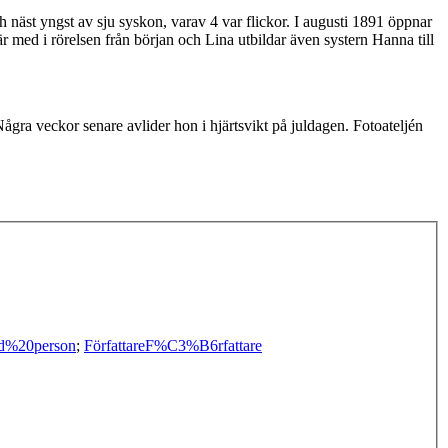
näst yngst av sju syskon, varav 4 var flickor. I augusti 1891 öppnar
r med i rörelsen från början och Lina utbildar även systern Hanna till
a veckor senare avlider hon i hjärtsvikt på juldagen. Fotoateljén
ad%20person
;
Författare
F%C3%B6rfattare