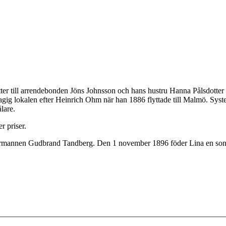
r till arrendebonden Jöns Johnsson och hans hustru Hanna Pålsdotter oc
agig lokalen efter Heinrich Ohm när han 1886 flyttade till Malmö. Syste
lare.
r priser.
rmannen Gudbrand Tandberg. Den 1 november 1896 föder Lina en son. N