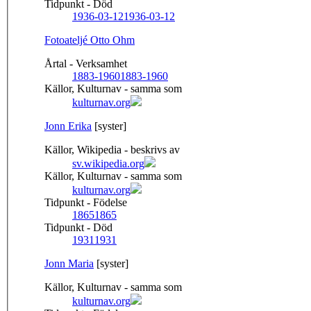
Tidpunkt - Död
1936-03-12
1936-03-12
Fotoateljé Otto Ohm
Årtal - Verksamhet
1883-1960
1883-1960
Källor, Kulturnav - samma som
kulturnav.org
Jonn Erika
[syster]
Källor, Wikipedia - beskrivs av
sv.wikipedia.org
Källor, Kulturnav - samma som
kulturnav.org
Tidpunkt - Födelse
1865
1865
Tidpunkt - Död
1931
1931
Jonn Maria
[syster]
Källor, Kulturnav - samma som
kulturnav.org