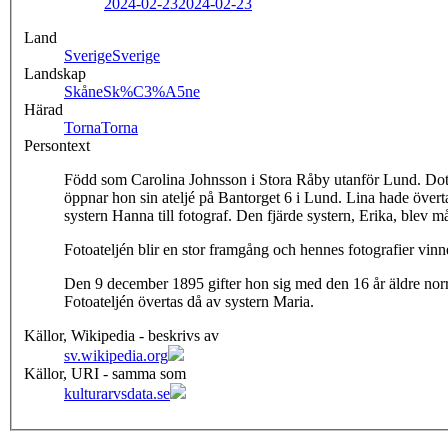
2024-02-23
2024-02-23
Land
Sverige
Sverige
Landskap
Skåne
Sk%C3%A5ne
Härad
Torna
Torna
Persontext
Född som Carolina Johnsson i Stora Råby utanför Lund. Dotte
öppnar hon sin ateljé på Bantorget 6 i Lund. Lina hade övert
systern Hanna till fotograf. Den fjärde systern, Erika, blev må
Fotoateljén blir en stor framgång och hennes fotografier vinne
Den 9 december 1895 gifter hon sig med den 16 år äldre nor
Fotoateljén övertas då av systern Maria.
Källor, Wikipedia - beskrivs av
sv.wikipedia.org
Källor, URI - samma som
kulturarvsdata.se