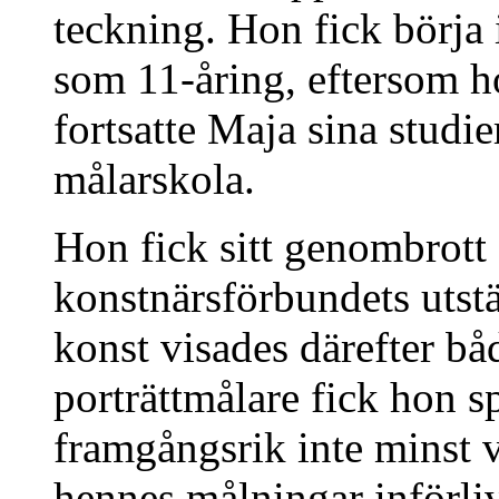
teckning. Hon fick börja
som 11-åring, eftersom h
fortsatte Maja sina studi
målarskola.
Hon fick sitt genombrott
konstnärsförbundets utst
konst visades därefter b
porträttmålare fick hon s
framgångsrik inte minst v
hennes målningar införl