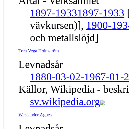
Årtal - Verksamhet
1897-1933
1897-1933
[
vävkursen)],
1900-193
och metallslöjd]
Tora Vega Holmström
Levnadsår
1880-03-02-1967-01-
Källor, Wikipedia - beskr
sv.wikipedia.org
Wieslander Agnes
Levnadsår