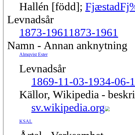
Hallén [född];
Fjæstad
Fj
Levnadsår
1873-1961
1873-1961
Namn - Annan anknytning
Almqvist Ester
Levnadsår
1869-11-03-1934-06-
Källor, Wikipedia - beskr
sv.wikipedia.org
KSAL