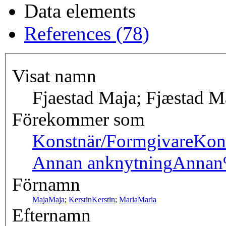
Data elements
References (78)
Visat namn
Fjaestad Maja; Fjæstad M
Förekommer som
Konstnär/Formgivare
Kon
Annan anknytning
Annan
Förnamn
Maja
Maja
;
Kerstin
Kerstin
;
Maria
Maria
Efternamn