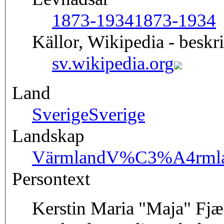
1873-1934
1873-1934
Källor, Wikipedia - beskr
sv.wikipedia.org
Land
Sverige
Sverige
Landskap
Värmland
V%C3%A4rml
Persontext
Kerstin Maria "Maja" Fjæ