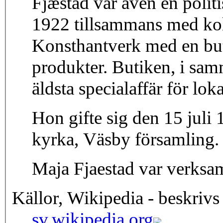
Fjæstad var även en polit
1922 tillsammans med kol
Konsthantverk med en buti
produkter. Butiken, i sam
äldsta specialaffär för lok
Hon gifte sig den 15 juli
kyrka, Väsby församling. P
Maja Fjaestad var verksam
Källor, Wikipedia - beskrivs
sv.wikipedia.org