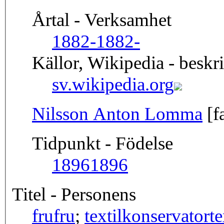
Årtal - Verksamhet
1882-
1882-
Källor, Wikipedia - beskr
sv.wikipedia.org
Nilsson Anton Lomma
[f
Tidpunkt - Födelse
1896
1896
Titel - Personens
fru
fru
;
textilkonservator
t