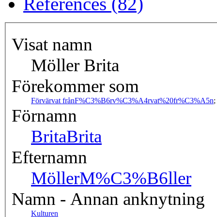
References (82)
Visat namn
Möller Brita
Förekommer som
Förvärvat från
F%C3%B6rv%C3%A4rvat%20fr%C3%A5n
Förnamn
Brita
Brita
Efternamn
Möller
M%C3%B6ller
Namn - Annan anknytning
Kulturen