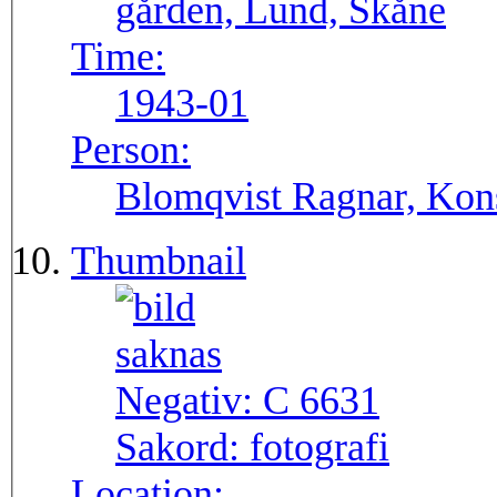
gården, Lund, Skåne
Time:
1943-01
Person:
Blomqvist Ragnar, Kons
Thumbnail
Negativ:
C 6631
Sakord:
fotografi
Location: