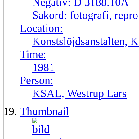
Negativ:
D 3188.10A
Sakord:
fotografi, repro
Location:
Konstslöjdsanstalten, K
Time:
1981
Person:
KSAL, Westrup Lars
Thumbnail