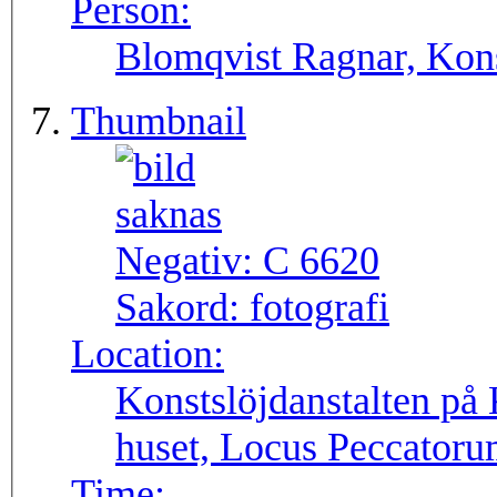
Person:
Blomqvist Ragnar, Kons
Thumbnail
Negativ:
C 6620
Sakord:
fotografi
Location:
Konstslöjdanstalten på 
huset, Locus Peccatoru
Time: