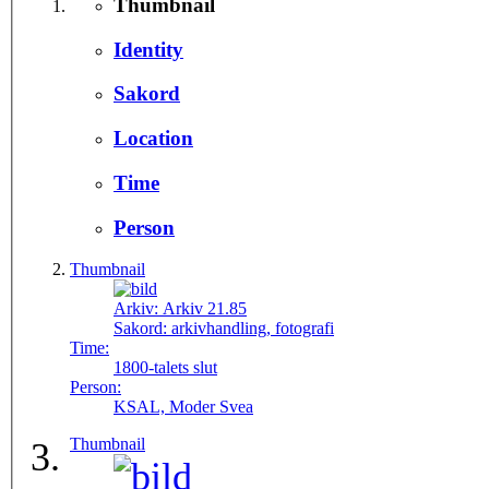
Thumbnail
Identity
Sakord
Location
Time
Person
Thumbnail
Arkiv:
Arkiv 21.85
Sakord:
arkivhandling, fotografi
Time:
1800-talets slut
Person:
KSAL, Moder Svea
Thumbnail