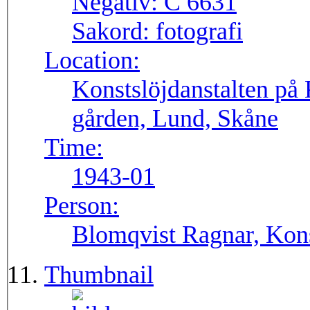
Negativ:
C 6631
Sakord:
fotografi
Location:
Konstslöjdanstalten på 
gården, Lund, Skåne
Time:
1943-01
Person:
Blomqvist Ragnar, Kons
Thumbnail