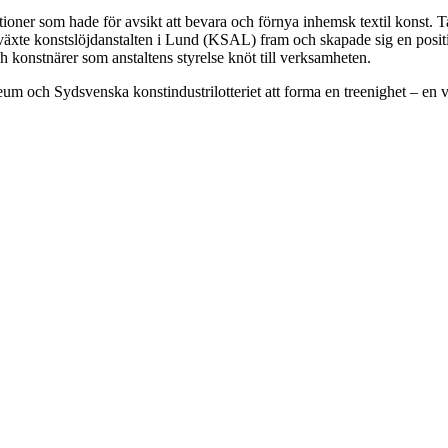
titutioner som hade för avsikt att bevara och förnya inhemsk textil konst
växte konstslöjdanstalten i Lund (KSAL) fram och skapade sig en position
 konstnärer som anstaltens styrelse knöt till verksamheten.
och Sydsvenska konstindustrilotteriet att forma en treenighet – en ver