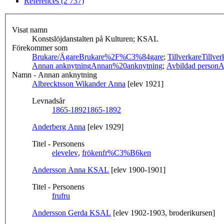
References (2 737)
Visat namn
Konstslöjdanstalten på Kulturen; KSAL
Förekommer som
Brukare/Ägare
Brukare%2F%C3%84gare
;
Tillverkare
Tillver
Annan anknytning
Annan%20anknytning
;
Avbildad person
A
Namn - Annan anknytning
Albrecktsson Wikander Anna
[elev 1921]
Levnadsår
1865-1892
1865-1892
Anderberg Anna
[elev 1929]
Titel - Personens
elev
elev
,
fröken
fr%C3%B6ken
Andersson Anna KSAL
[elev 1900-1901]
Titel - Personens
fru
fru
Andersson Gerda KSAL
[elev 1902-1903, broderikursen]