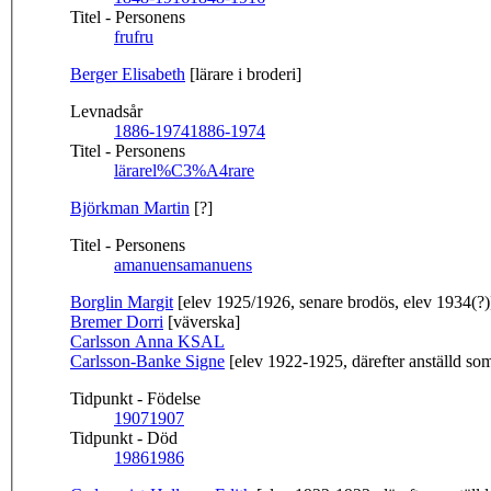
Titel - Personens
fru
fru
Berger Elisabeth
[lärare i broderi]
Levnadsår
1886-1974
1886-1974
Titel - Personens
lärare
l%C3%A4rare
Björkman Martin
[?]
Titel - Personens
amanuens
amanuens
Borglin Margit
[elev 1925/1926, senare brodös, elev 1934(?)
Bremer Dorri
[väverska]
Carlsson Anna KSAL
Carlsson-Banke Signe
[elev 1922-1925, därefter anställd so
Tidpunkt - Födelse
1907
1907
Tidpunkt - Död
1986
1986