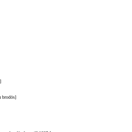
]
m brodös]