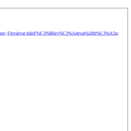
are
;
Förvärvat från
F%C3%B6rv%C3%A4rvat%20fr%C3%A5n
;