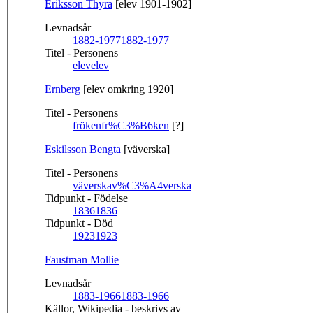
Eriksson Thyra
[elev 1901-1902]
Levnadsår
1882-1977
1882-1977
Titel - Personens
elev
elev
Ernberg
[elev omkring 1920]
Titel - Personens
fröken
fr%C3%B6ken
[?]
Eskilsson Bengta
[väverska]
Titel - Personens
väverska
v%C3%A4verska
Tidpunkt - Födelse
1836
1836
Tidpunkt - Död
1923
1923
Faustman Mollie
Levnadsår
1883-1966
1883-1966
Källor, Wikipedia - beskrivs av