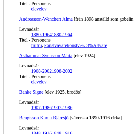
Titel - Personens
elev
elev
Andreasson-Wenchert Alma
[från 1898 anställd som gobelin
Levnadsår
1880-1964
1880-1964
Titel - Personens
fru
fru
,
konstvävare
konstv%C3%A4vare
Asthammar Svensson Märta
[elev 1924]
Levnadsår
1908-2002
1908-2002
Titel - Personens
elev
elev
Banke Signe
[elev 1925, brodös]
Levnadsår
1907-1986
1907-1986
Bengtsson Karna Bjäresjö
[väverska 1890-1916 cirka]
Levnadsår
1848-1916
1848-1916