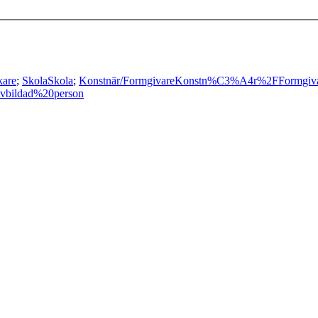
kare
;
Skola
Skola
;
Konstnär/Formgivare
Konstn%C3%A4r%2FFormgiv
vbildad%20person