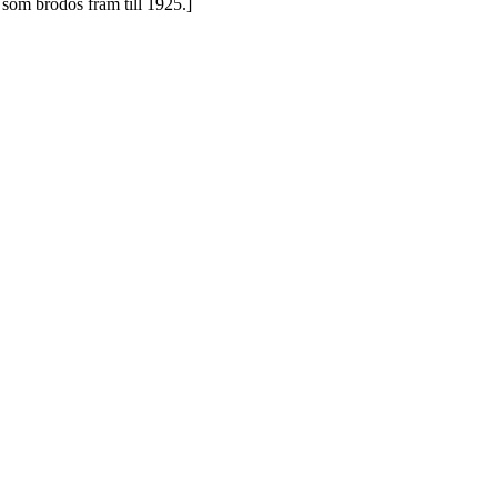
 som brodös fram till 1925.]