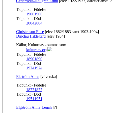
Cederqvist-Hallgren Edith
[elev 1922-1923, därefter anställd
Tidpunkt - Födelse
1906
1906
Tidpunkt - Död
2004
2004
Christenson Elise
[elev 1882/1883 samt 1903-1904]
Dinclau Hildegard
[elev 1934]
Källor, Kulturnav - samma som
kulturnav.org
Tidpunkt - Födelse
1890
1890
Tidpunkt - Död
1974
1974
Ekström Alma
[väverska]
Tidpunkt - Födelse
1877
1877
Tidpunkt - Död
1951
1951
Elgström Anna-Lenah
[?]