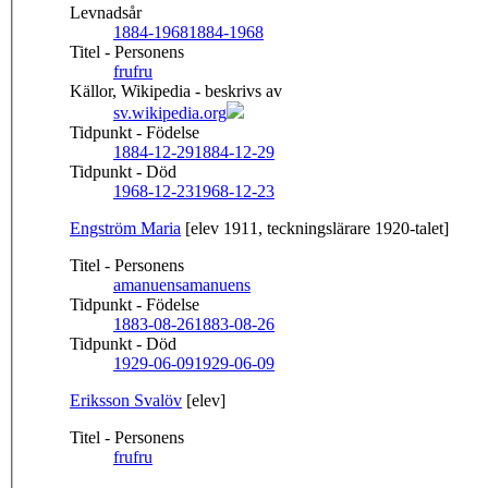
Levnadsår
1884-1968
1884-1968
Titel - Personens
fru
fru
Källor, Wikipedia - beskrivs av
sv.wikipedia.org
Tidpunkt - Födelse
1884-12-29
1884-12-29
Tidpunkt - Död
1968-12-23
1968-12-23
Engström Maria
[elev 1911, teckningslärare 1920-talet]
Titel - Personens
amanuens
amanuens
Tidpunkt - Födelse
1883-08-26
1883-08-26
Tidpunkt - Död
1929-06-09
1929-06-09
Eriksson Svalöv
[elev]
Titel - Personens
fru
fru