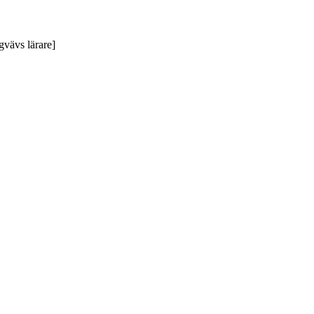
gvävs lärare]