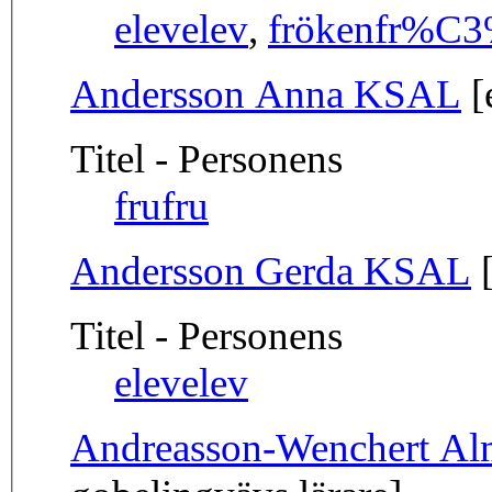
elev
elev
,
fröken
fr%C3
Andersson Anna KSAL
[
Titel - Personens
fru
fru
Andersson Gerda KSAL
[
Titel - Personens
elev
elev
Andreasson-Wenchert Al