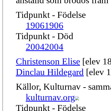
anställd som brodös fram t
Tidpunkt - Födelse
1906
1906
Tidpunkt - Död
2004
2004
Christenson Elise
[elev 1
Dinclau Hildegard
[elev 
Källor, Kulturnav - sam
kulturnav.org
Tidpunkt - Födelse