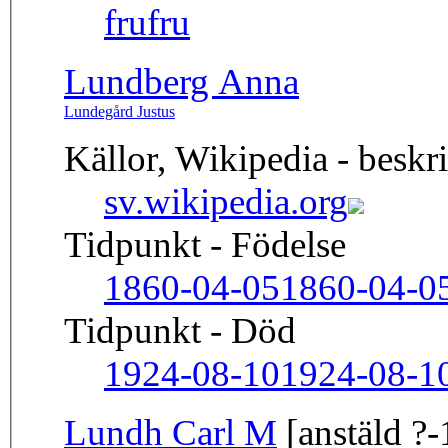
fru
fru
Lundberg Anna
Lundegård Justus
Källor, Wikipedia - beskr
sv.wikipedia.org
Tidpunkt - Födelse
1860-04-05
1860-04-0
Tidpunkt - Död
1924-08-10
1924-08-1
Lundh Carl M
[anstäld ?