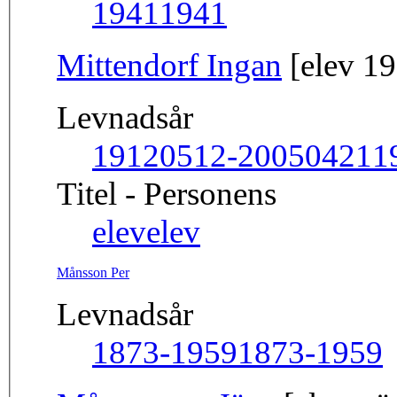
1941
1941
Mittendorf Ingan
[elev 1
Levnadsår
19120512-20050421
1
Titel - Personens
elev
elev
Månsson Per
Levnadsår
1873-1959
1873-1959