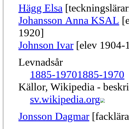
Hägg Elsa
[teckningslära
Johansson Anna KSAL
[e
1920]
Johnson Ivar
[elev 1904-
Levnadsår
1885-1970
1885-1970
Källor, Wikipedia - beskr
sv.wikipedia.org
Jonsson Dagmar
[facklära