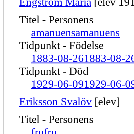
Engström Maria
[elev 191
Titel - Personens
amanuens
amanuens
Tidpunkt - Födelse
1883-08-26
1883-08-2
Tidpunkt - Död
1929-06-09
1929-06-0
Eriksson Svalöv
[elev]
Titel - Personens
fru
fru