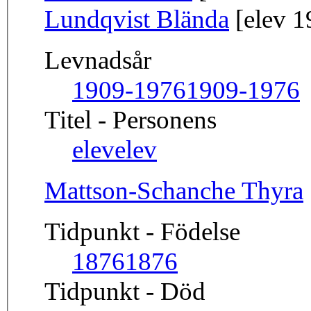
Lundqvist Blända
[elev 1
Levnadsår
1909-1976
1909-1976
Titel - Personens
elev
elev
Mattson-Schanche Thyra
Tidpunkt - Födelse
1876
1876
Tidpunkt - Död