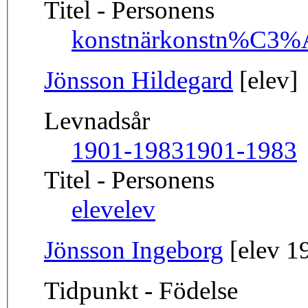
Titel - Personens
konstnär
konstn%C3%
Jönsson Hildegard
[elev]
Levnadsår
1901-1983
1901-1983
Titel - Personens
elev
elev
Jönsson Ingeborg
[elev 1
Tidpunkt - Födelse