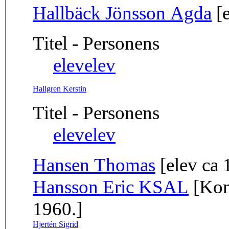
Hallbäck Jönsson Agda
[e
Titel - Personens
elev
elev
Hallgren Kerstin
Titel - Personens
elev
elev
Hansen Thomas
[elev ca
Hansson Eric KSAL
[Kon
1960.]
Hjertén Sigrid