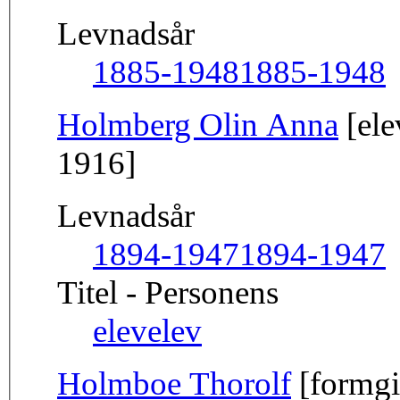
Levnadsår
1885-1948
1885-1948
Holmberg Olin Anna
[ele
1916]
Levnadsår
1894-1947
1894-1947
Titel - Personens
elev
elev
Holmboe Thorolf
[formgi