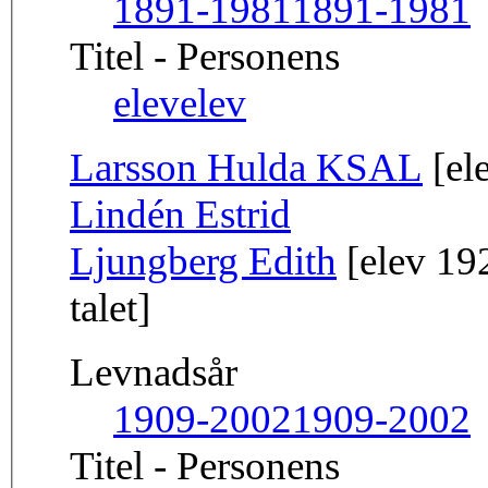
1891-1981
1891-1981
Titel - Personens
elev
elev
Larsson Hulda KSAL
[el
Lindén Estrid
Ljungberg Edith
[elev 192
talet]
Levnadsår
1909-2002
1909-2002
Titel - Personens