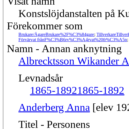
Visat namn
Konstslöjdanstalten på 
Förekommer som
Brukare/Ägare
Brukare%2F%C3%84gare
;
Tillverkare
Tillver
Förvärvat från
F%C3%B6rv%C3%A4rvat%20fr%C3%A5n
Namn - Annan anknytning
Albrecktsson Wikander 
Levnadsår
1865-1892
1865-1892
Anderberg Anna
[elev 19
Titel - Personens