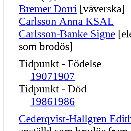
Bremer Dorri
[väverska]
Carlsson Anna KSAL
Carlsson-Banke Signe
[el
som brodös]
Tidpunkt - Födelse
1907
1907
Tidpunkt - Död
1986
1986
Cederqvist-Hallgren Edit