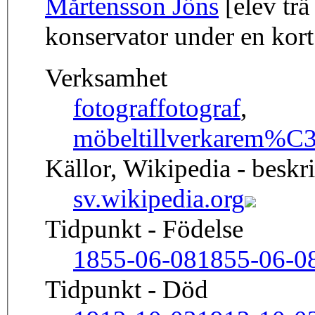
Mårtensson Jöns
[elev trä
konservator under en kort
Verksamhet
fotograf
fotograf
,
möbeltillverkare
m%C3%
Källor, Wikipedia - beskr
sv.wikipedia.org
Tidpunkt - Födelse
1855-06-08
1855-06-0
Tidpunkt - Död