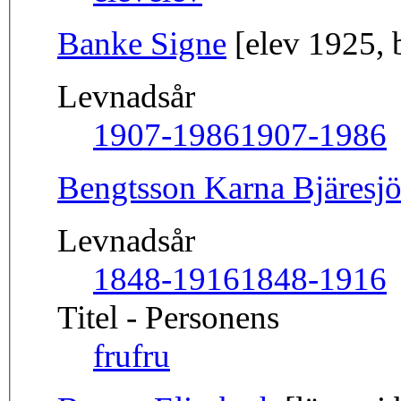
Banke Signe
[elev 1925, 
Levnadsår
1907-1986
1907-1986
Bengtsson Karna Bjäresj
Levnadsår
1848-1916
1848-1916
Titel - Personens
fru
fru