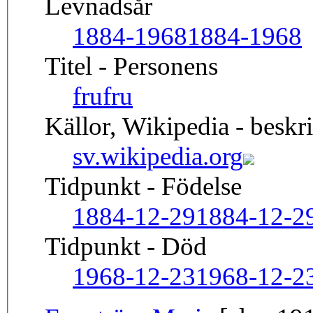
Levnadsår
1884-1968
1884-1968
Titel - Personens
fru
fru
Källor, Wikipedia - beskr
sv.wikipedia.org
Tidpunkt - Födelse
1884-12-29
1884-12-2
Tidpunkt - Död
1968-12-23
1968-12-2