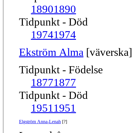
1890
1890
Tidpunkt - Död
1974
1974
Ekström Alma
[väverska]
Tidpunkt - Födelse
1877
1877
Tidpunkt - Död
1951
1951
Elgström Anna-Lenah
[?]