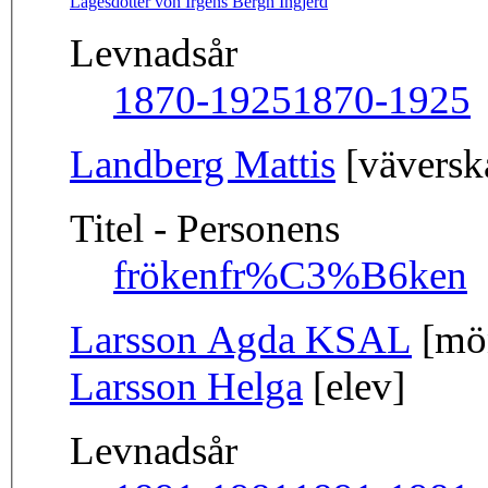
Lagesdotter von Irgens Bergh Ingjerd
Levnadsår
1870-1925
1870-1925
Landberg Mattis
[väverska
Titel - Personens
fröken
fr%C3%B6ken
Larsson Agda KSAL
[mön
Larsson Helga
[elev]
Levnadsår