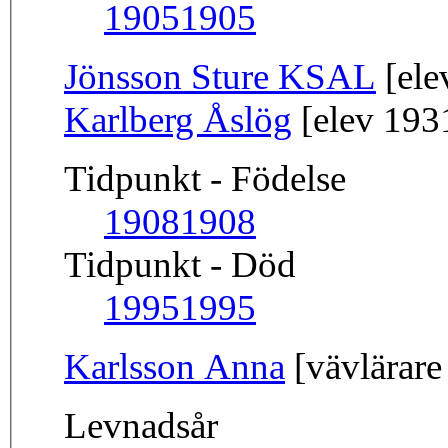
1905
1905
Jönsson Sture KSAL
[ele
Karlberg Åslög
[elev 193
Tidpunkt - Födelse
1908
1908
Tidpunkt - Död
1995
1995
Karlsson Anna
[vävlärare
Levnadsår