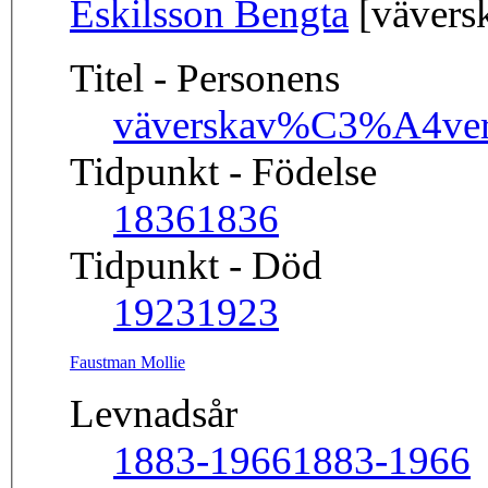
Eskilsson Bengta
[vävers
Titel - Personens
väverska
v%C3%A4ver
Tidpunkt - Födelse
1836
1836
Tidpunkt - Död
1923
1923
Faustman Mollie
Levnadsår
1883-1966
1883-1966