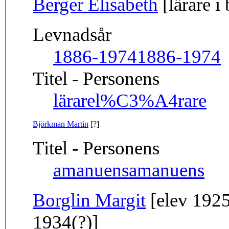
Berger Elisabeth
[lärare i 
Levnadsår
1886-1974
1886-1974
Titel - Personens
lärare
l%C3%A4rare
Björkman Martin
[?]
Titel - Personens
amanuens
amanuens
Borglin Margit
[elev 1925
1934(?)]