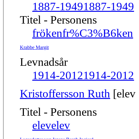
1887-1949
1887-1949
Titel - Personens
fröken
fr%C3%B6ken
Krabbe Margit
Levnadsår
1914-2012
1914-2012
Kristoffersson Ruth
[elev
Titel - Personens
elev
elev