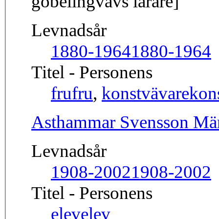
gobelingvävs lärare]
Levnadsår
1880-1964
1880-1964
Titel - Personens
fru
fru
,
konstvävare
kon
Asthammar Svensson Mär
Levnadsår
1908-2002
1908-2002
Titel - Personens
elev
elev