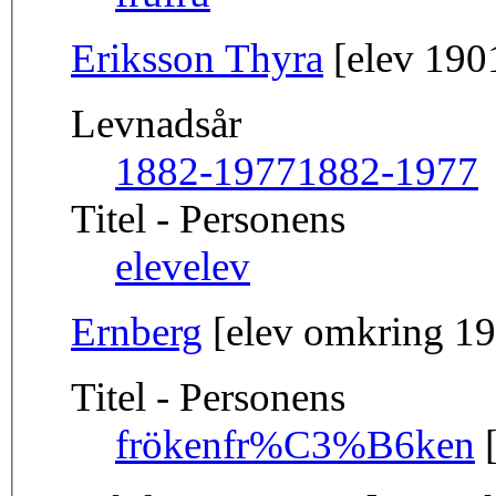
Eriksson Thyra
[elev 190
Levnadsår
1882-1977
1882-1977
Titel - Personens
elev
elev
Ernberg
[elev omkring 1
Titel - Personens
fröken
fr%C3%B6ken
[