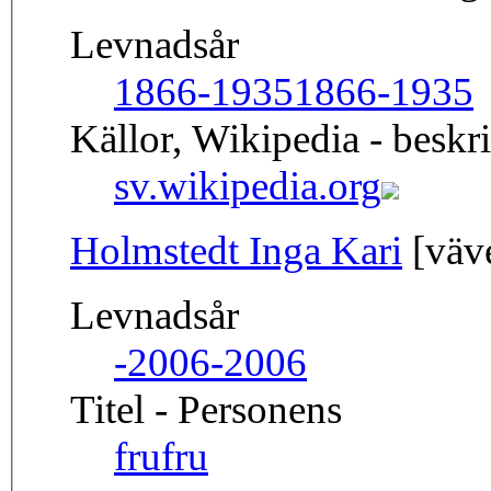
Levnadsår
1866-1935
1866-1935
Källor, Wikipedia - beskr
sv.wikipedia.org
Holmstedt Inga Kari
[väve
Levnadsår
-2006
-2006
Titel - Personens
fru
fru