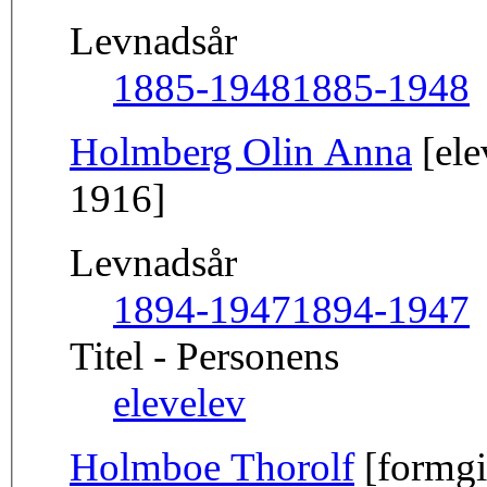
Levnadsår
1885-1948
1885-1948
Holmberg Olin Anna
[ele
1916]
Levnadsår
1894-1947
1894-1947
Titel - Personens
elev
elev
Holmboe Thorolf
[formgi