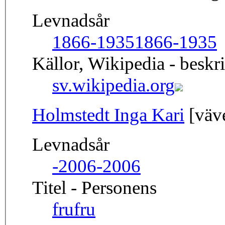
Levnadsår
1866-1935
1866-1935
Källor, Wikipedia - beskr
sv.wikipedia.org
Holmstedt Inga Kari
[väve
Levnadsår
-2006
-2006
Titel - Personens
fru
fru