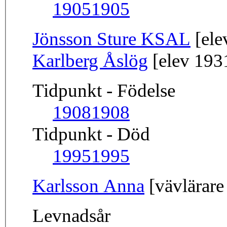
1905
1905
Jönsson Sture KSAL
[ele
Karlberg Åslög
[elev 193
Tidpunkt - Födelse
1908
1908
Tidpunkt - Död
1995
1995
Karlsson Anna
[vävlärare
Levnadsår