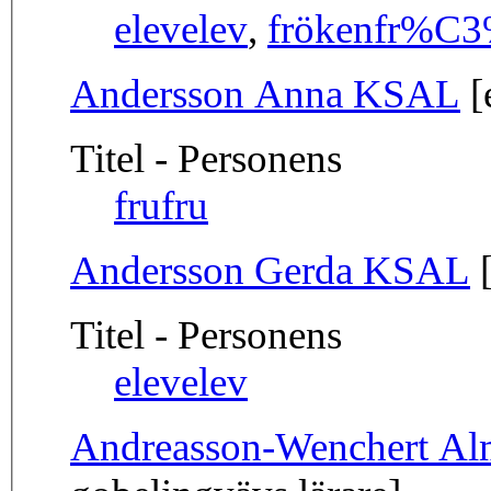
elev
elev
,
fröken
fr%C3
Andersson Anna KSAL
[
Titel - Personens
fru
fru
Andersson Gerda KSAL
[
Titel - Personens
elev
elev
Andreasson-Wenchert Al