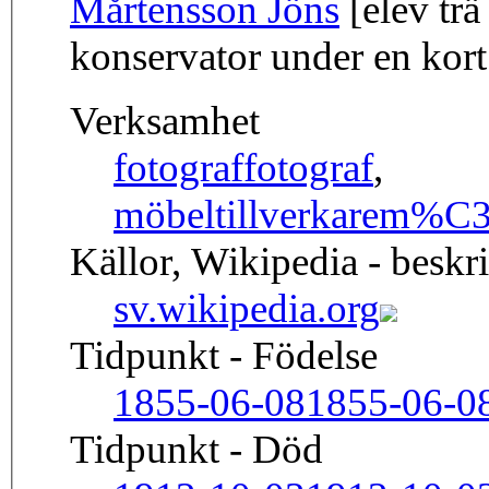
Mårtensson Jöns
[elev trä
konservator under en kort
Verksamhet
fotograf
fotograf
,
möbeltillverkare
m%C3%
Källor, Wikipedia - beskr
sv.wikipedia.org
Tidpunkt - Födelse
1855-06-08
1855-06-0
Tidpunkt - Död