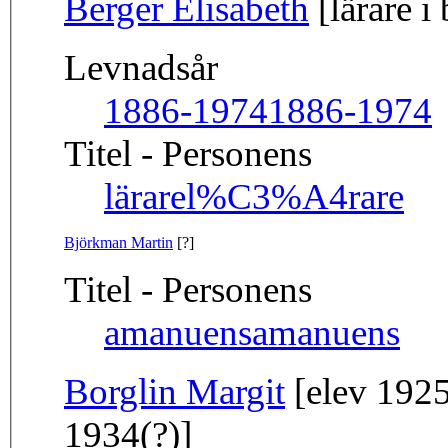
Berger Elisabeth
[lärare i 
Levnadsår
1886-1974
1886-1974
Titel - Personens
lärare
l%C3%A4rare
Björkman Martin
[?]
Titel - Personens
amanuens
amanuens
Borglin Margit
[elev 1925
1934(?)]