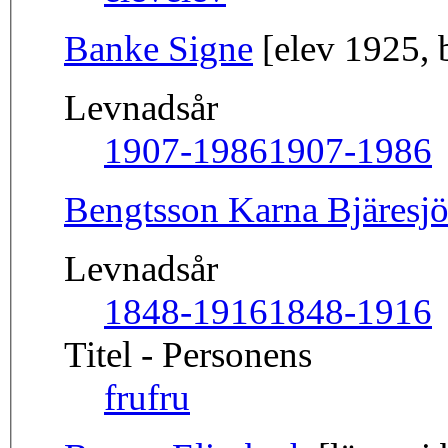
Banke Signe
[elev 1925, 
Levnadsår
1907-1986
1907-1986
Bengtsson Karna Bjäresj
Levnadsår
1848-1916
1848-1916
Titel - Personens
fru
fru