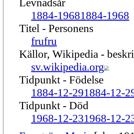
Levnadsår
1884-1968
1884-1968
Titel - Personens
fru
fru
Källor, Wikipedia - beskr
sv.wikipedia.org
Tidpunkt - Födelse
1884-12-29
1884-12-2
Tidpunkt - Död
1968-12-23
1968-12-2