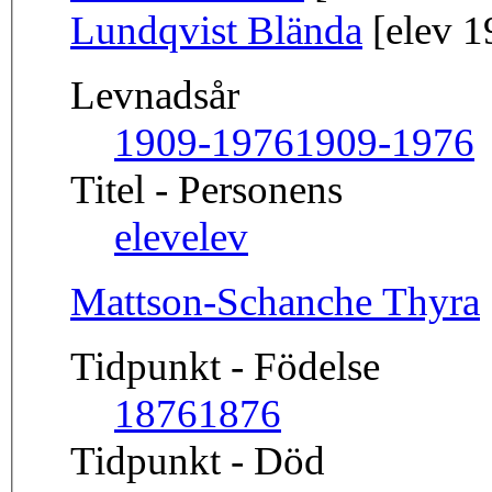
Lundqvist Blända
[elev 1
Levnadsår
1909-1976
1909-1976
Titel - Personens
elev
elev
Mattson-Schanche Thyra
Tidpunkt - Födelse
1876
1876
Tidpunkt - Död