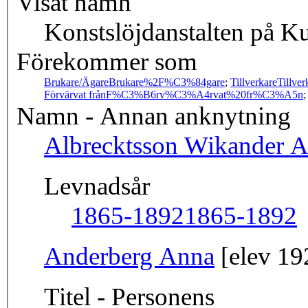
Visat namn
Konstslöjdanstalten på 
Förekommer som
Brukare/Ägare
Brukare%2F%C3%84gare
;
Tillverkare
Tillver
Förvärvat från
F%C3%B6rv%C3%A4rvat%20fr%C3%A5n
Namn - Annan anknytning
Albrecktsson Wikander 
Levnadsår
1865-1892
1865-1892
Anderberg Anna
[elev 19
Titel - Personens