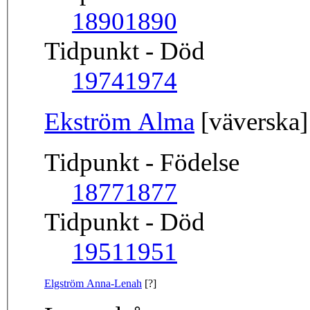
1890
1890
Tidpunkt - Död
1974
1974
Ekström Alma
[väverska]
Tidpunkt - Födelse
1877
1877
Tidpunkt - Död
1951
1951
Elgström Anna-Lenah
[?]