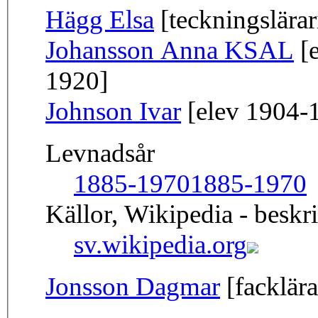
Hägg Elsa
[teckningslära
Johansson Anna KSAL
[e
1920]
Johnson Ivar
[elev 1904-
Levnadsår
1885-1970
1885-1970
Källor, Wikipedia - beskr
sv.wikipedia.org
Jonsson Dagmar
[facklära