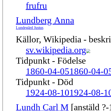
fru
fru
Lundberg Anna
Lundegård Justus
Källor, Wikipedia - beskr
sv.wikipedia.org
Tidpunkt - Födelse
1860-04-05
1860-04-0
Tidpunkt - Död
1924-08-10
1924-08-1
Lundh Carl M
[anstäld ?