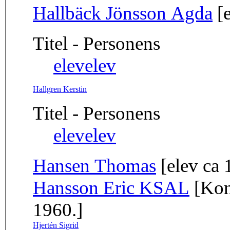
Hallbäck Jönsson Agda
[e
Titel - Personens
elev
elev
Hallgren Kerstin
Titel - Personens
elev
elev
Hansen Thomas
[elev ca
Hansson Eric KSAL
[Kon
1960.]
Hjertén Sigrid