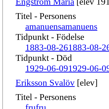
Engström Maria
[elev 191
Titel - Personens
amanuens
amanuens
Tidpunkt - Födelse
1883-08-26
1883-08-2
Tidpunkt - Död
1929-06-09
1929-06-0
Eriksson Svalöv
[elev]
Titel - Personens
fru
fru