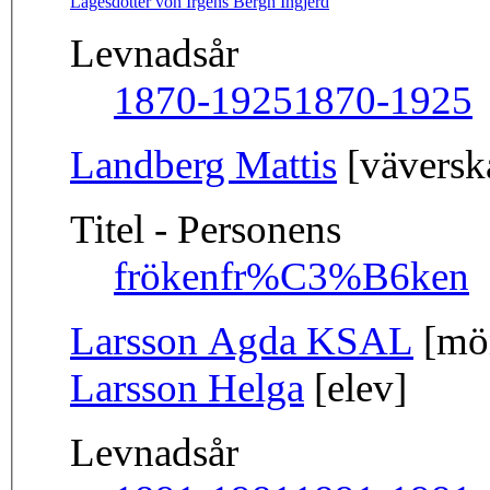
Lagesdotter von Irgens Bergh Ingjerd
Levnadsår
1870-1925
1870-1925
Landberg Mattis
[väverska
Titel - Personens
fröken
fr%C3%B6ken
Larsson Agda KSAL
[mön
Larsson Helga
[elev]
Levnadsår