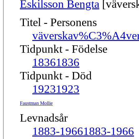
Eskilsson Bengta
[vävers
Titel - Personens
väverska
v%C3%A4ver
Tidpunkt - Födelse
1836
1836
Tidpunkt - Död
1923
1923
Faustman Mollie
Levnadsår
1883-1966
1883-1966