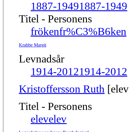
1887-1949
1887-1949
Titel - Personens
fröken
fr%C3%B6ken
Krabbe Margit
Levnadsår
1914-2012
1914-2012
Kristoffersson Ruth
[elev
Titel - Personens
elev
elev