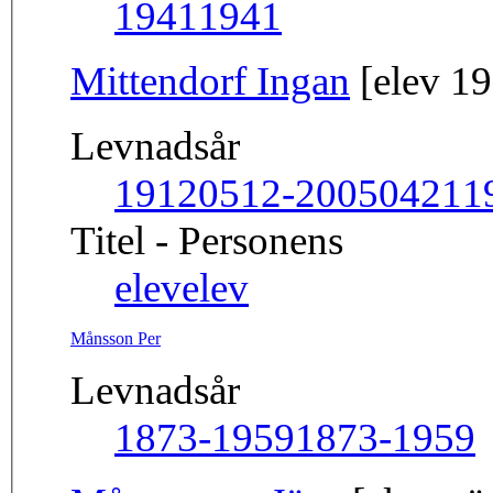
1941
1941
Mittendorf Ingan
[elev 1
Levnadsår
19120512-20050421
1
Titel - Personens
elev
elev
Månsson Per
Levnadsår
1873-1959
1873-1959