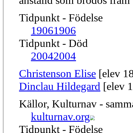
anställd som brodös fram t
Tidpunkt - Födelse
1906
1906
Tidpunkt - Död
2004
2004
Christenson Elise
[elev 1
Dinclau Hildegard
[elev 
Källor, Kulturnav - sam
kulturnav.org
Tidpunkt - Födelse