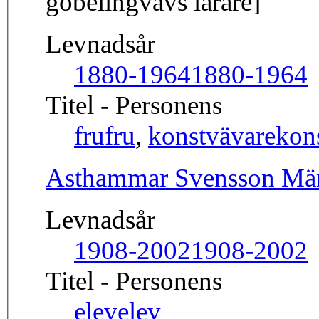
gobelingvävs lärare]
Levnadsår
1880-1964
1880-1964
Titel - Personens
fru
fru
,
konstvävare
kon
Asthammar Svensson Mär
Levnadsår
1908-2002
1908-2002
Titel - Personens
elev
elev