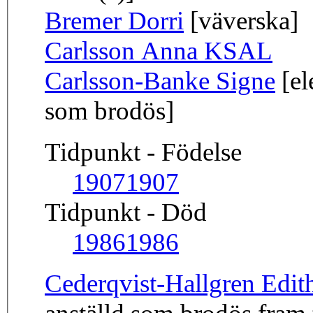
Bremer Dorri
[väverska]
Carlsson Anna KSAL
Carlsson-Banke Signe
[el
som brodös]
Tidpunkt - Födelse
1907
1907
Tidpunkt - Död
1986
1986
Cederqvist-Hallgren Edit