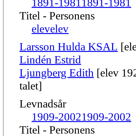
1891-1981
1891-1981
Titel - Personens
elev
elev
Larsson Hulda KSAL
[el
Lindén Estrid
Ljungberg Edith
[elev 192
talet]
Levnadsår
1909-2002
1909-2002
Titel - Personens