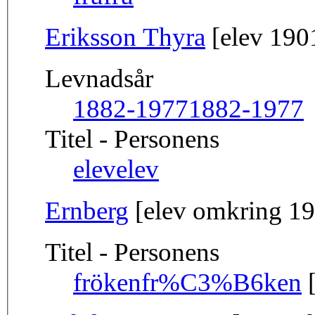
Eriksson Thyra
[elev 190
Levnadsår
1882-1977
1882-1977
Titel - Personens
elev
elev
Ernberg
[elev omkring 1
Titel - Personens
fröken
fr%C3%B6ken
[