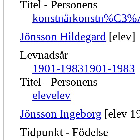
Titel - Personens
konstnär
konstn%C3%
Jönsson Hildegard
[elev]
Levnadsår
1901-1983
1901-1983
Titel - Personens
elev
elev
Jönsson Ingeborg
[elev 1
Tidpunkt - Födelse