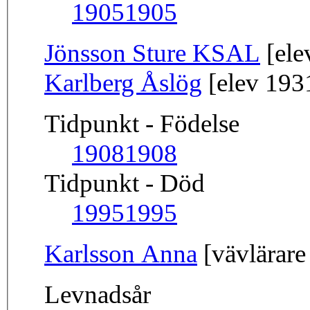
1905
1905
Jönsson Sture KSAL
[ele
Karlberg Åslög
[elev 193
Tidpunkt - Födelse
1908
1908
Tidpunkt - Död
1995
1995
Karlsson Anna
[vävlärare
Levnadsår