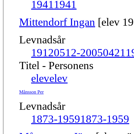
1941
1941
Mittendorf Ingan
[elev 1
Levnadsår
19120512-20050421
1
Titel - Personens
elev
elev
Månsson Per
Levnadsår
1873-1959
1873-1959