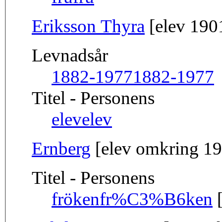
Eriksson Thyra
[elev 190
Levnadsår
1882-1977
1882-1977
Titel - Personens
elev
elev
Ernberg
[elev omkring 1
Titel - Personens
fröken
fr%C3%B6ken
[