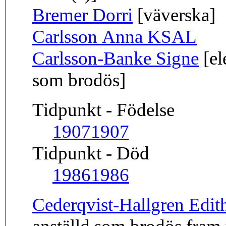
Bremer Dorri
[väverska]
Carlsson Anna KSAL
Carlsson-Banke Signe
[el
som brodös]
Tidpunkt - Födelse
1907
1907
Tidpunkt - Död
1986
1986
Cederqvist-Hallgren Edit