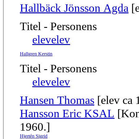
Hallbäck Jönsson Agda
[e
Titel - Personens
elev
elev
Hallgren Kerstin
Titel - Personens
elev
elev
Hansen Thomas
[elev ca
Hansson Eric KSAL
[Kon
1960.]
Hjertén Sigrid