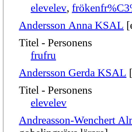
elev
elev
,
fröken
fr%C3
Andersson Anna KSAL
[
Titel - Personens
fru
fru
Andersson Gerda KSAL
[
Titel - Personens
elev
elev
Andreasson-Wenchert Al