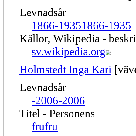
Levnadsår
1866-1935
1866-1935
Källor, Wikipedia - beskr
sv.wikipedia.org
Holmstedt Inga Kari
[väve
Levnadsår
-2006
-2006
Titel - Personens
fru
fru