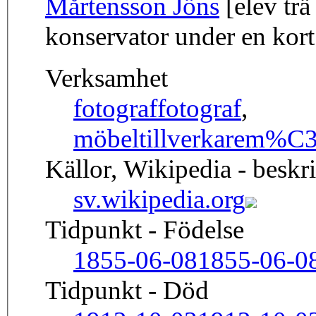
Mårtensson Jöns
[elev trä
konservator under en kort
Verksamhet
fotograf
fotograf
,
möbeltillverkare
m%C3%
Källor, Wikipedia - beskr
sv.wikipedia.org
Tidpunkt - Födelse
1855-06-08
1855-06-0
Tidpunkt - Död