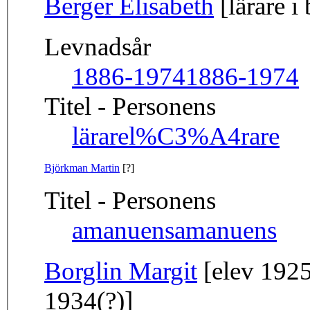
Berger Elisabeth
[lärare i 
Levnadsår
1886-1974
1886-1974
Titel - Personens
lärare
l%C3%A4rare
Björkman Martin
[?]
Titel - Personens
amanuens
amanuens
Borglin Margit
[elev 1925
1934(?)]