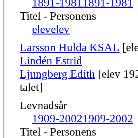
1891-1981
1891-1981
Titel - Personens
elev
elev
Larsson Hulda KSAL
[el
Lindén Estrid
Ljungberg Edith
[elev 192
talet]
Levnadsår
1909-2002
1909-2002
Titel - Personens