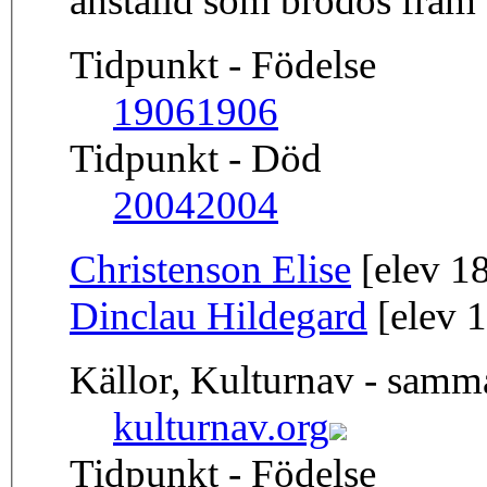
anställd som brodös fram t
Tidpunkt - Födelse
1906
1906
Tidpunkt - Död
2004
2004
Christenson Elise
[elev 1
Dinclau Hildegard
[elev 
Källor, Kulturnav - sam
kulturnav.org
Tidpunkt - Födelse