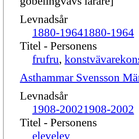
gobelingvävs lärare]
Levnadsår
1880-1964
1880-1964
Titel - Personens
fru
fru
,
konstvävare
kon
Asthammar Svensson Mär
Levnadsår
1908-2002
1908-2002
Titel - Personens
elev
elev