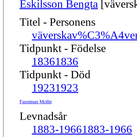
Eskilsson Bengta
[vävers
Titel - Personens
väverska
v%C3%A4ver
Tidpunkt - Födelse
1836
1836
Tidpunkt - Död
1923
1923
Faustman Mollie
Levnadsår
1883-1966
1883-1966