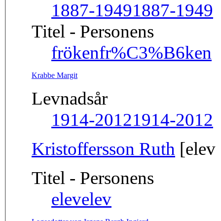
1887-1949
1887-1949
Titel - Personens
fröken
fr%C3%B6ken
Krabbe Margit
Levnadsår
1914-2012
1914-2012
Kristoffersson Ruth
[elev
Titel - Personens
elev
elev