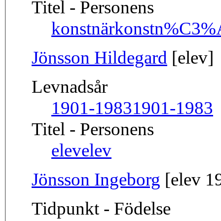
Titel - Personens
konstnär
konstn%C3%
Jönsson Hildegard
[elev]
Levnadsår
1901-1983
1901-1983
Titel - Personens
elev
elev
Jönsson Ingeborg
[elev 1
Tidpunkt - Födelse