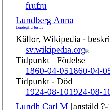
fru
fru
Lundberg Anna
Lundegård Justus
Källor, Wikipedia - beskr
sv.wikipedia.org
Tidpunkt - Födelse
1860-04-05
1860-04-0
Tidpunkt - Död
1924-08-10
1924-08-1
Lundh Carl M
[anstäld ?