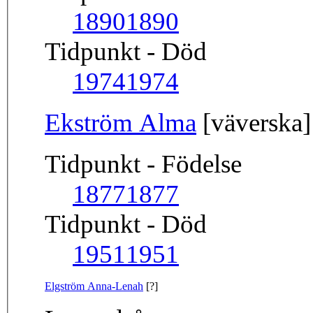
1890
1890
Tidpunkt - Död
1974
1974
Ekström Alma
[väverska]
Tidpunkt - Födelse
1877
1877
Tidpunkt - Död
1951
1951
Elgström Anna-Lenah
[?]