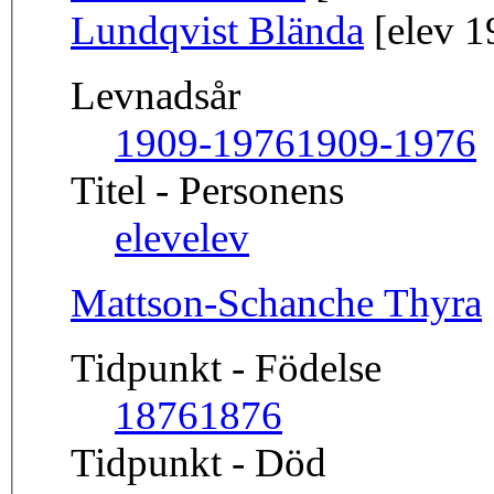
Lundqvist Blända
[elev 1
Levnadsår
1909-1976
1909-1976
Titel - Personens
elev
elev
Mattson-Schanche Thyra
Tidpunkt - Födelse
1876
1876
Tidpunkt - Död