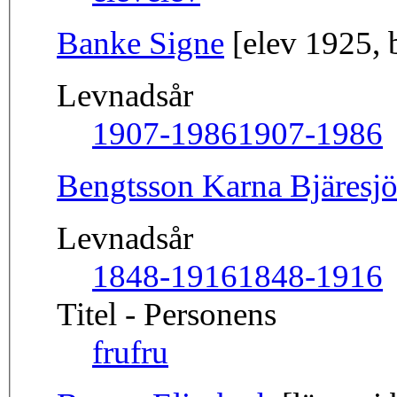
Banke Signe
[elev 1925, 
Levnadsår
1907-1986
1907-1986
Bengtsson Karna Bjäresj
Levnadsår
1848-1916
1848-1916
Titel - Personens
fru
fru