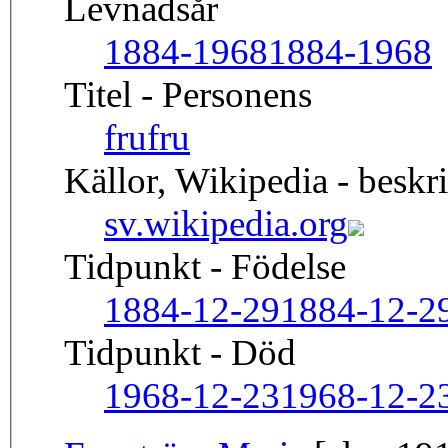
Levnadsår
1884-1968
1884-1968
Titel - Personens
fru
fru
Källor, Wikipedia - beskr
sv.wikipedia.org
Tidpunkt - Födelse
1884-12-29
1884-12-2
Tidpunkt - Död
1968-12-23
1968-12-2