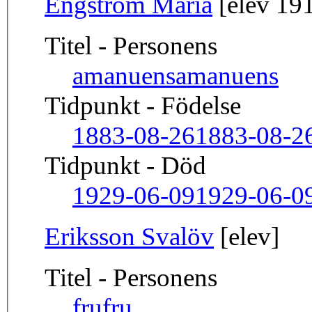
Engström Maria
[elev 191
Titel - Personens
amanuens
amanuens
Tidpunkt - Födelse
1883-08-26
1883-08-2
Tidpunkt - Död
1929-06-09
1929-06-0
Eriksson Svalöv
[elev]
Titel - Personens
fru
fru