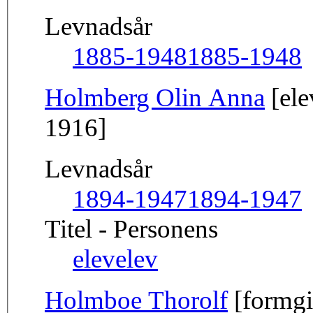
Levnadsår
1885-1948
1885-1948
Holmberg Olin Anna
[ele
1916]
Levnadsår
1894-1947
1894-1947
Titel - Personens
elev
elev
Holmboe Thorolf
[formgi