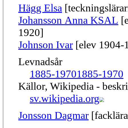
Hägg Elsa
[teckningslära
Johansson Anna KSAL
[e
1920]
Johnson Ivar
[elev 1904-
Levnadsår
1885-1970
1885-1970
Källor, Wikipedia - beskr
sv.wikipedia.org
Jonsson Dagmar
[facklära