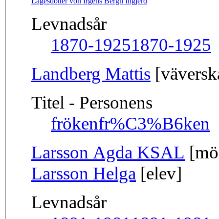
Lagesdotter von Irgens Bergh Ingjerd
Levnadsår
1870-1925
1870-1925
Landberg Mattis
[väverska
Titel - Personens
fröken
fr%C3%B6ken
Larsson Agda KSAL
[mön
Larsson Helga
[elev]
Levnadsår