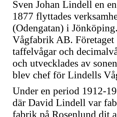
Sven Johan Lindell en enk
1877 flyttades verksamhe
(Odengatan) i Jönköping.
Vågfabrik AB. Företaget ä
taffelvågar och decimalv
och utvecklades av sone
blev chef för Lindells V
Under en period 1912-19
där David Lindell var fa
fabrik på Rosenlund dit a