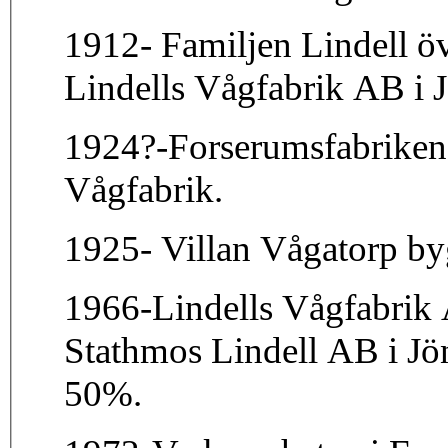
1912- Familjen Lindell ö
Lin
1924?-Forserumsfabriken b
Vågfabrik.
1925- Villan Vågatorp by
1966-Lindells Vågfabrik A
Stathmos Lindell AB i J
50%.