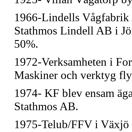
1966-Lindells Vågfabrik 
Stathmos Lindell AB i 
50%.
1972-Verksamheten i Fors
Maskiner och verktyg flyt
1974- KF blev ensam ägar
Stathmos AB.
1975-Telub/FFV i Växjö 