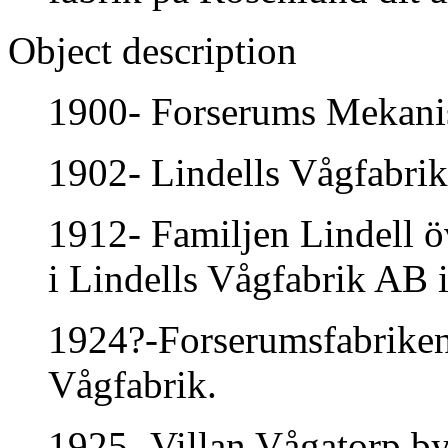
Object description
1900- Forserums Mekani
1902- Lindells Vågfabrik
1912- Familjen Lindell 
i Lindells Vågfabrik AB 
1924?-Forserumsfabriken 
Vågfabrik.
1925- Villan Vågatorp b