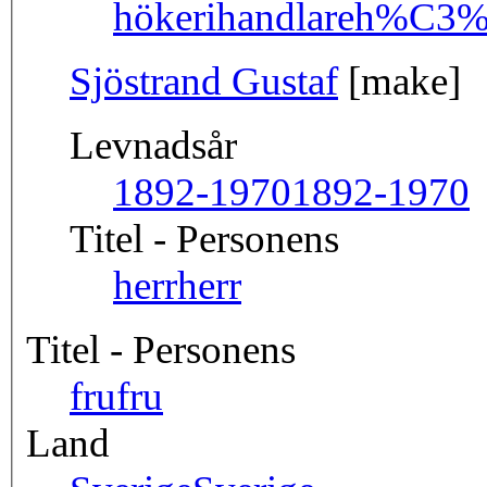
hökerihandlare
h%C3%B
Sjöstrand Gustaf
[make]
Levnadsår
1892-1970
1892-1970
Titel - Personens
herr
herr
Titel - Personens
fru
fru
Land