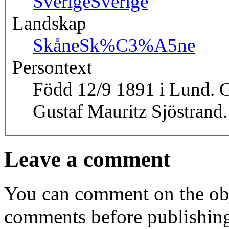
Sverige
Sverige
Landskap
Skåne
Sk%C3%A5ne
Persontext
Född 12/9 1891 i Lund. G
Gustaf Mauritz Sjöstrand.
Leave a comment
You can comment on the obj
comments before publishin