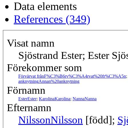
Data elements
References (349)
Visat namn
Sjöstrand Ester; Ester Sjö
Förekommer som
Förvärvat från
F%C3%B6rv%C3%A4rvat%20fr%C3%A5n
anknytning
Annan%20anknytning
Förnamn
Ester
Ester
;
Karolina
Karolina
;
Nanna
Nanna
Efternamn
Nilsson
Nilsson
[född];
Sj