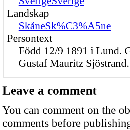
Sverige
Sverige
Landskap
Skåne
Sk%C3%A5ne
Persontext
Född 12/9 1891 i Lund. G
Gustaf Mauritz Sjöstrand.
Leave a comment
You can comment on the obj
comments before publishin