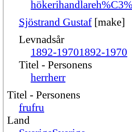
hökerihandlare
h%C3%B
Sjöstrand Gustaf
[make]
Levnadsår
1892-1970
1892-1970
Titel - Personens
herr
herr
Titel - Personens
fru
fru
Land