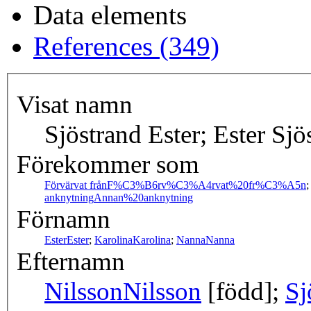
Data elements
References (349)
Visat namn
Sjöstrand Ester; Ester Sjö
Förekommer som
Förvärvat från
F%C3%B6rv%C3%A4rvat%20fr%C3%A5n
anknytning
Annan%20anknytning
Förnamn
Ester
Ester
;
Karolina
Karolina
;
Nanna
Nanna
Efternamn
Nilsson
Nilsson
[född];
Sj