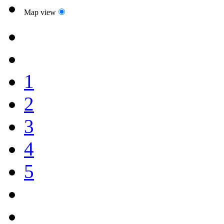
Map view
1
2
3
4
5