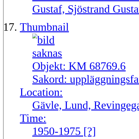
Gustaf, Sjöstrand Gust
Thumbnail
Objekt:
KM 68769.6
Sakord:
uppläggningsfa
Location:
Gävle, Lund, Revingega
Time:
1950-1975 [?]