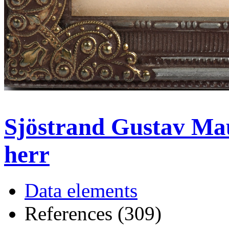
Sjöstrand Gustav Mau
herr
Data elements
References (309)