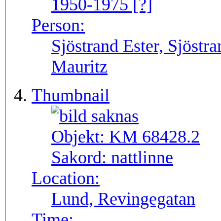
1950-1975 [?]
Person:
Sjöstrand Ester, Sjöstr
Mauritz
Thumbnail
Objekt:
KM 68428.2
Sakord:
nattlinne
Location:
Lund, Revingegatan
Time: