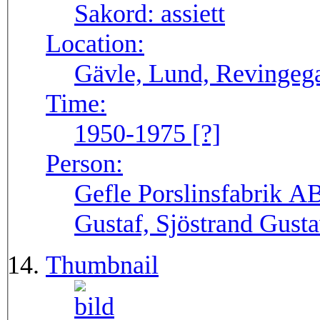
Sakord:
assiett
Location:
Gävle, Lund, Revingega
Time:
1950-1975 [?]
Person:
Gefle Porslinsfabrik AB
Gustaf, Sjöstrand Gust
Thumbnail