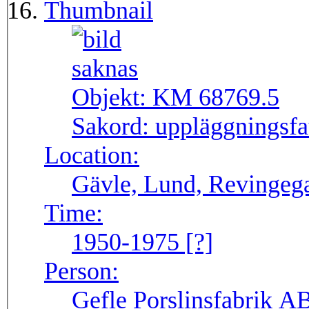
Thumbnail
Objekt:
KM 68769.5
Sakord:
uppläggningsfa
Location:
Gävle, Lund, Revingega
Time:
1950-1975 [?]
Person:
Gefle Porslinsfabrik AB