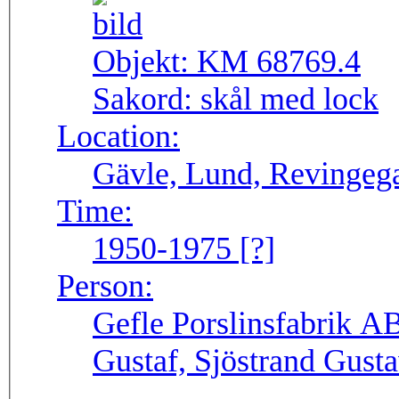
Objekt:
KM 68769.4
Sakord:
skål med lock
Location:
Gävle, Lund, Revingega
Time:
1950-1975 [?]
Person:
Gefle Porslinsfabrik AB
Gustaf, Sjöstrand Gust