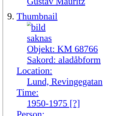
Gustav Mauritz
Thumbnail
Objekt:
KM 68766
Sakord:
aladåbform
Location:
Lund, Revingegatan
Time:
1950-1975 [?]
Person: