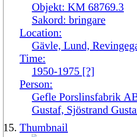
Objekt:
KM 68769.3
Sakord:
bringare
Location:
Gävle, Lund, Revingega
Time:
1950-1975 [?]
Person:
Gefle Porslinsfabrik AB
Gustaf, Sjöstrand Gust
Thumbnail