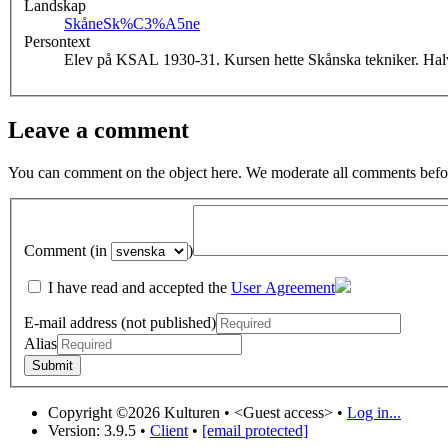
Landskap
Skåne
Sk%C3%A5ne
Persontext
Elev på KSAL 1930-31. Kursen hette Skånska tekniker. Halvsy
Leave a comment
You can comment on the object here. We moderate all comments befor
Comment (in
)
I have read and accepted the
User Agreement
E-mail address (not published)
Alias
Copyright ©2026 Kulturen •
<Guest access>
•
Log in...
Version: 3.9.5
•
Client
•
[email protected]