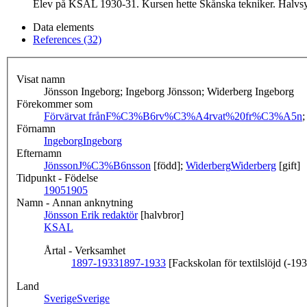
Elev på KSAL 1930-31. Kursen hette Skånska tekniker. Halvsyste
Data elements
References (32)
Visat namn
Jönsson Ingeborg; Ingeborg Jönsson; Widerberg Ingeborg
Förekommer som
Förvärvat från
F%C3%B6rv%C3%A4rvat%20fr%C3%A5n
Förnamn
Ingeborg
Ingeborg
Efternamn
Jönsson
J%C3%B6nsson
[född];
Widerberg
Widerberg
[gift]
Tidpunkt - Födelse
1905
1905
Namn - Annan anknytning
Jönsson Erik redaktör
[halvbror]
KSAL
Årtal - Verksamhet
1897-1933
1897-1933
[Fackskolan för textilslöjd (-19
Land
Sverige
Sverige