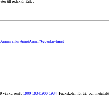
r till redaktör Erik J.
;
Annan anknytning
Annan%20anknytning
39 vävkursen)],
1900-1934
1900-1934
[Fackskolan för trä- och metallslö