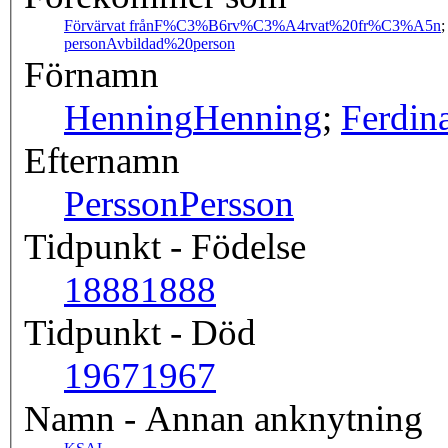
Förvärvat från
F%C3%B6rv%C3%A4rvat%20fr%C3%A5n
person
Avbildad%20person
Förnamn
Henning
Henning
;
Ferdin
Efternamn
Persson
Persson
Tidpunkt - Födelse
1888
1888
Tidpunkt - Död
1967
1967
Namn - Annan anknytning