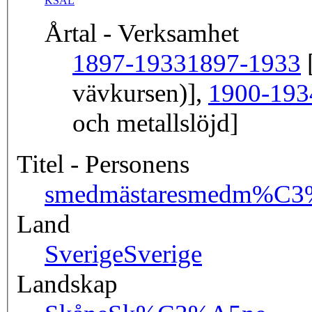
KSAL
Årtal - Verksamhet
1897-1933
1897-1933
[
vävkursen)],
1900-193
och metallslöjd]
Titel - Personens
smedmästare
smedm%C3%
Land
Sverige
Sverige
Landskap