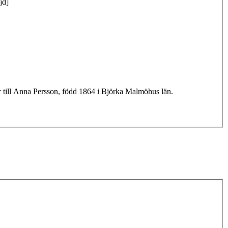
jd]
r till Anna Persson, född 1864 i Björka Malmöhus län.