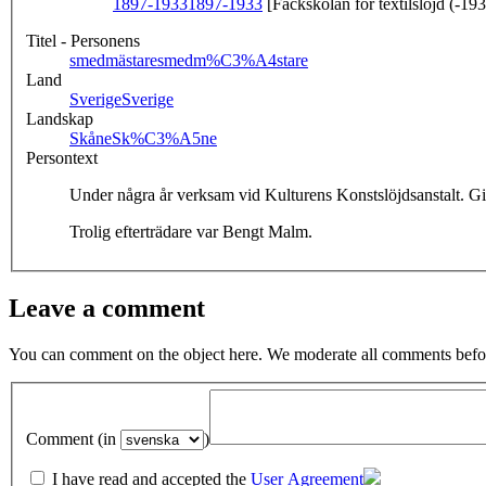
1897-1933
1897-1933
[Fackskolan för textilslöjd (-19
Titel - Personens
smedmästare
smedm%C3%A4stare
Land
Sverige
Sverige
Landskap
Skåne
Sk%C3%A5ne
Persontext
Under några år verksam vid Kulturens Konstslöjdsanstalt. Gi
Trolig efterträdare var Bengt Malm.
Leave a comment
You can comment on the object here. We moderate all comments befor
Comment (in
)
I have read and accepted the
User Agreement