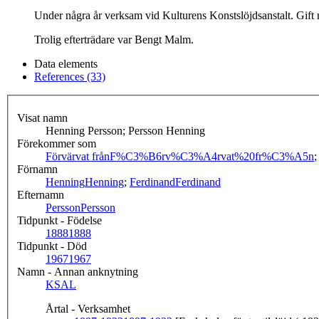
Under några år verksam vid Kulturens Konstslöjdsanstalt. Gift 
Trolig efterträdare var Bengt Malm.
Data elements
References (33)
Visat namn
Henning Persson; Persson Henning
Förekommer som
Förvärvat från
F%C3%B6rv%C3%A4rvat%20fr%C3%A5n
Förnamn
Henning
Henning
;
Ferdinand
Ferdinand
Efternamn
Persson
Persson
Tidpunkt - Födelse
1888
1888
Tidpunkt - Död
1967
1967
Namn - Annan anknytning
KSAL
Årtal - Verksamhet