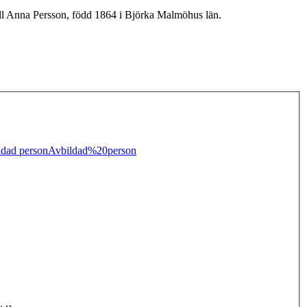
till Anna Persson, född 1864 i Björka Malmöhus län.
ldad person
Avbildad%20person