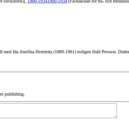
39 vävkursen)],
1900-1934
1900-1934
[Fackskolan för trä- och metallslö
ft med Ida Josefina Henrietta (1889-1961) troligen född Persson. Dotte
e publishing.