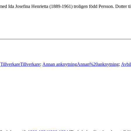
med Ida Josefina Henrietta (1889-1961) troligen född Persson. Dotter 
;
Tillverkare
Tillverkare
;
Annan anknytning
Annan%20anknytning
;
Avbi