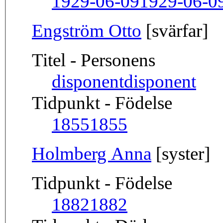
1929-06-09
1929-06-0
Engström Otto
[svärfar]
Titel - Personens
disponent
disponent
Tidpunkt - Födelse
1855
1855
Holmberg Anna
[syster]
Tidpunkt - Födelse
1882
1882