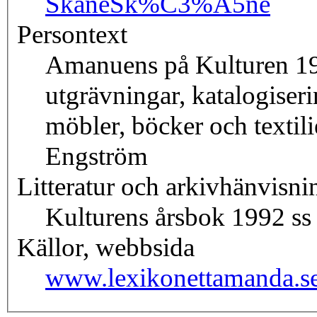
Skåne
Sk%C3%A5ne
Persontext
Amanuens på Kulturen 1
utgrävningar, katalogiser
möbler, böcker och textil
Engström
Litteratur och arkivhänvisni
Kulturens årsbok 1992 ss
Källor, webbsida
www.lexikonettamanda.s