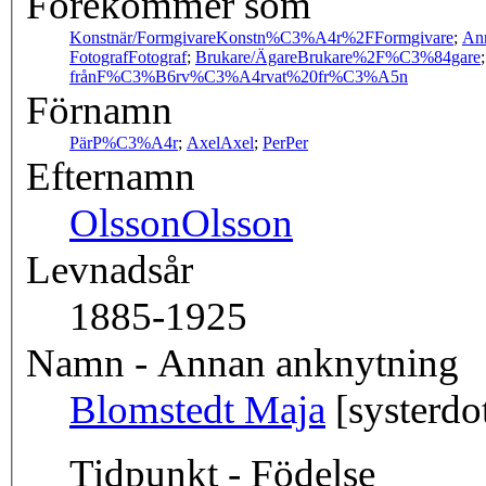
Förekommer som
Konstnär/Formgivare
Konstn%C3%A4r%2FFormgivare
;
An
Fotograf
Fotograf
;
Brukare/Ägare
Brukare%2F%C3%84gare
från
F%C3%B6rv%C3%A4rvat%20fr%C3%A5n
Förnamn
Pär
P%C3%A4r
;
Axel
Axel
;
Per
Per
Efternamn
Olsson
Olsson
Levnadsår
1885-1925
Namn - Annan anknytning
Blomstedt Maja
[systerdot
Tidpunkt - Födelse