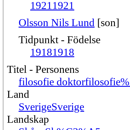
1921
1921
Olsson Nils Lund
[son]
Tidpunkt - Födelse
1918
1918
Titel - Personens
filosofie doktor
filosofie
Land
Sverige
Sverige
Landskap