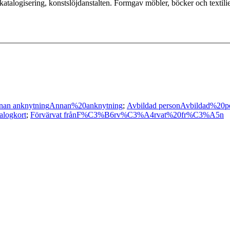
talogisering, konstslöjdanstalten. Formgav möbler, böcker och textili
nan anknytning
Annan%20anknytning
;
Avbildad person
Avbildad%20p
alogkort
;
Förvärvat från
F%C3%B6rv%C3%A4rvat%20fr%C3%A5n