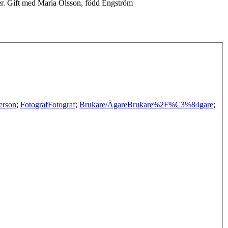
er. Gift med Maria Olsson, född Engström
erson
;
Fotograf
Fotograf
;
Brukare/Ägare
Brukare%2F%C3%84gare
;