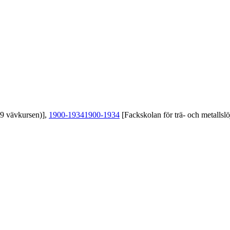
39 vävkursen)],
1900-1934
1900-1934
[Fackskolan för trä- och metallslö