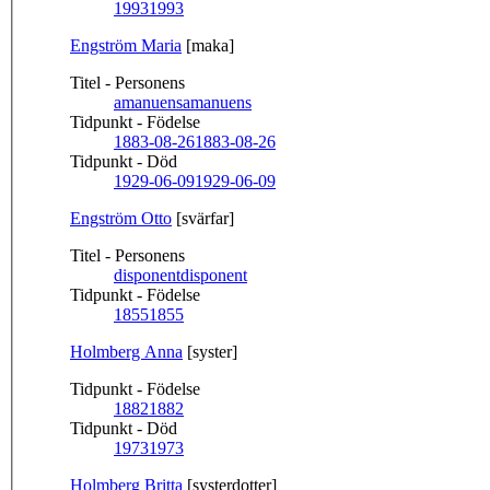
1993
1993
Engström Maria
[maka]
Titel - Personens
amanuens
amanuens
Tidpunkt - Födelse
1883-08-26
1883-08-26
Tidpunkt - Död
1929-06-09
1929-06-09
Engström Otto
[svärfar]
Titel - Personens
disponent
disponent
Tidpunkt - Födelse
1855
1855
Holmberg Anna
[syster]
Tidpunkt - Födelse
1882
1882
Tidpunkt - Död
1973
1973
Holmberg Britta
[systerdotter]