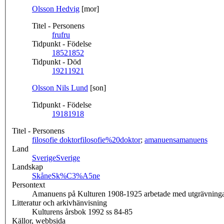
Olsson Hedvig
[mor]
Titel - Personens
fru
fru
Tidpunkt - Födelse
1852
1852
Tidpunkt - Död
1921
1921
Olsson Nils Lund
[son]
Tidpunkt - Födelse
1918
1918
Titel - Personens
filosofie doktor
filosofie%20doktor
;
amanuens
amanuens
Land
Sverige
Sverige
Landskap
Skåne
Sk%C3%A5ne
Persontext
Amanuens på Kulturen 1908-1925 arbetade med utgrävningar, 
Litteratur och arkivhänvisning
Kulturens årsbok 1992 ss 84-85
Källor, webbsida