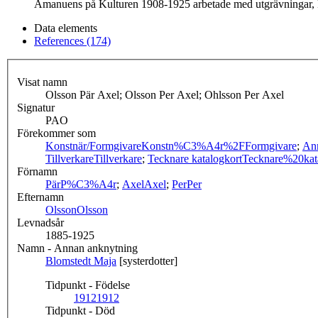
Amanuens på Kulturen 1908-1925 arbetade med utgrävningar, ka
Data elements
References (174)
Visat namn
Olsson Pär Axel; Olsson Per Axel; Ohlsson Per Axel
Signatur
PAO
Förekommer som
Konstnär/Formgivare
Konstn%C3%A4r%2FFormgivare
;
An
Tillverkare
Tillverkare
;
Tecknare katalogkort
Tecknare%20kat
Förnamn
Pär
P%C3%A4r
;
Axel
Axel
;
Per
Per
Efternamn
Olsson
Olsson
Levnadsår
1885-1925
Namn - Annan anknytning
Blomstedt Maja
[systerdotter]
Tidpunkt - Födelse
1912
1912
Tidpunkt - Död