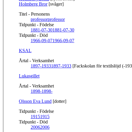
Holmberg Bror
[svåger]
Titel - Personens
professor
professor
Tidpunkt - Födelse
1881-07-30
1881-07-30
Tidpunkt - Död
1966-09-07
1966-09-07
KSAL
Årtal - Verksamhet
1897-1933
1897-1933
[Fackskolan för textilslöjd (-19
Lukasgillet
Årtal - Verksamhet
1898-
1898-
Olsson Eva Lund
[dotter]
Tidpunkt - Födelse
1915
1915
Tidpunkt - Död
2006
2006