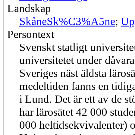
Landskap
Skåne
Sk%C3%A5ne
;
Up
Persontext
Svenskt statligt universit
universitetet under dåvar
Sveriges näst äldsta läros
medeltiden fanns en tidiga
i Lund. Det är ett av de st
har lärosätet 42 000 stude
000 heltidsekvivalenter) 