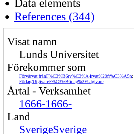
Data elements
References (344)
Visat namn
Lunds Universitet
Förekommer som
Förvärvat från
F%C3%B6rv%C3%A4rvat%20fr%C3%A5n
Förlag/Utgivare
F%C3%B6rlag%2FUtgivare
Årtal - Verksamhet
1666-
1666-
Land
Sverige
Sverige