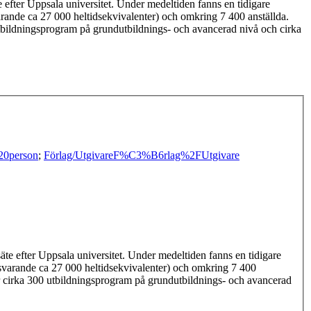
e efter Uppsala universitet. Under medeltiden fanns en tidigare
svarande ca 27 000 heltidsekvivalenter) och omkring 7 400 anställda.
tbildningsprogram på grundutbildnings- och avancerad nivå och cirka
20person
;
Förlag/Utgivare
F%C3%B6rlag%2FUtgivare
säte efter Uppsala universitet. Under medeltiden fanns en tidigare
motsvarande ca 27 000 heltidsekvivalenter) och omkring 7 400
r cirka 300 utbildningsprogram på grundutbildnings- och avancerad