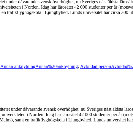
tetet under dåvarande svensk överhöghet, nu Sveriges näst äldsta lärosät
a universiteten i Norden. Idag har lärosätet 42 000 studenter per år (mot
en trafikflyghögskola i Ljungbyhed. Lunds universitet har cirka 300 u
;
Annan anknytning
Annan%20anknytning
;
Avbildad person
Avbildad%
rsitetet under dåvarande svensk överhöghet, nu Sveriges näst äldsta läro
sta universiteten i Norden. Idag har lärosätet 42 000 studenter per år (
 Malmö, samt en trafikflyghögskola i Ljungbyhed. Lunds universitet ha