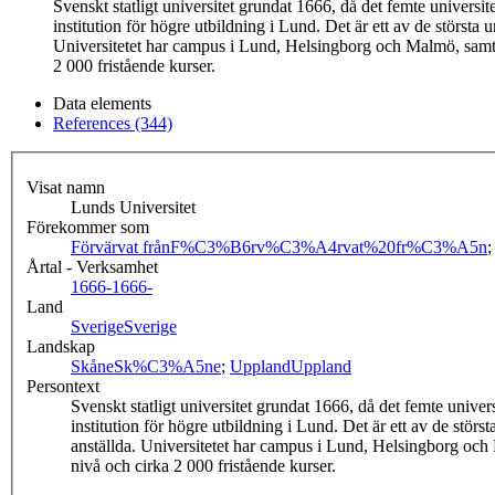
Svenskt statligt universitet grundat 1666, då det femte universi
institution för högre utbildning i Lund. Det är ett av de störst
Universitetet har campus i Lund, Helsingborg och Malmö, samt 
2 000 fristående kurser.
Data elements
References (344)
Visat namn
Lunds Universitet
Förekommer som
Förvärvat från
F%C3%B6rv%C3%A4rvat%20fr%C3%A5n
Årtal - Verksamhet
1666-
1666-
Land
Sverige
Sverige
Landskap
Skåne
Sk%C3%A5ne
;
Uppland
Uppland
Persontext
Svenskt statligt universitet grundat 1666, då det femte unive
institution för högre utbildning i Lund. Det är ett av de stör
anställda. Universitetet har campus i Lund, Helsingborg och
nivå och cirka 2 000 fristående kurser.