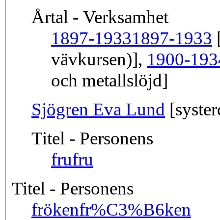
Årtal - Verksamhet
1897-1933
1897-1933
[
vävkursen)],
1900-193
och metallslöjd]
Sjögren Eva Lund
[syster
Titel - Personens
fru
fru
Titel - Personens
fröken
fr%C3%B6ken