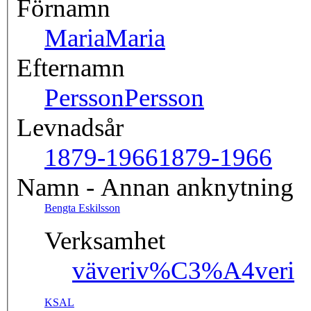
Förnamn
Maria
Maria
Efternamn
Persson
Persson
Levnadsår
1879-1966
1879-1966
Namn - Annan anknytning
Bengta Eskilsson
Verksamhet
väveri
v%C3%A4veri
KSAL