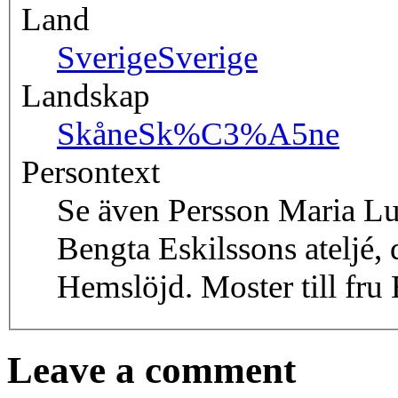
Land
Sverige
Sverige
Landskap
Skåne
Sk%C3%A5ne
Persontext
Se även Persson Maria Lu
Bengta Eskilssons ateljé,
Hemslöjd. Moster till fru
Leave a comment