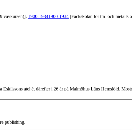
39 vävkursen)],
1900-1934
1900-1934
[Fackskolan för trä- och metallslö
 Eskilssons ateljé, därefter i 26 år på Malmöhus Läns Hemslöjd. Moster
e publishing.