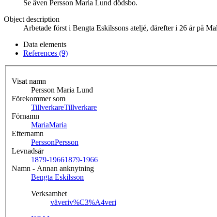
Se även Persson Maria Lund dödsbo.
Object description
Arbetade först i Bengta Eskilssons ateljé, därefter i 26 år på 
Data elements
References (9)
Visat namn
Persson Maria Lund
Förekommer som
Tillverkare
Tillverkare
Förnamn
Maria
Maria
Efternamn
Persson
Persson
Levnadsår
1879-1966
1879-1966
Namn - Annan anknytning
Bengta Eskilsson
Verksamhet
väveri
v%C3%A4veri