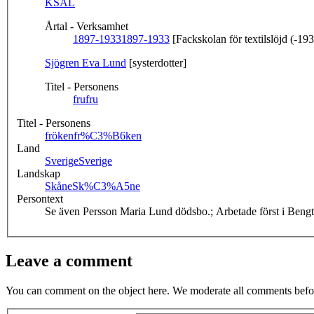
KSAL
Årtal - Verksamhet
1897-1933
1897-1933
[Fackskolan för textilslöjd (-19
Sjögren Eva Lund
[systerdotter]
Titel - Personens
fru
fru
Titel - Personens
fröken
fr%C3%B6ken
Land
Sverige
Sverige
Landskap
Skåne
Sk%C3%A5ne
Persontext
Se även Persson Maria Lund dödsbo.; Arbetade först i Bengta
Leave a comment
You can comment on the object here. We moderate all comments befor