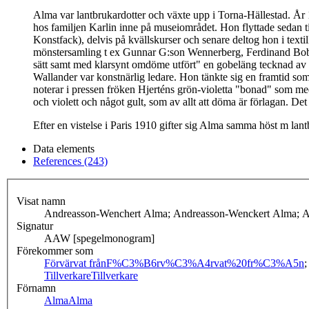
Alma var lantbrukardotter och växte upp i Torna-Hällestad. År 
hos familjen Karlin inne på museiområdet. Hon flyttade sedan
Konstfack), delvis på kvällskurser och senare deltog hon i text
mönstersamling t ex Gunnar G:son Wennerberg, Ferdinand Boberg
sätt samt med klarsynt omdöme utfört" en gobeläng tecknad av S
Wallander var konstnärlig ledare. Hon tänkte sig en framtid so
noterar i pressen fröken Hjerténs grön-violetta "bonad" som me
och violett och något gult, som av allt att döma är förlagan. D
Efter en vistelse i Paris 1910 gifter sig Alma samma höst m l
Data elements
References (243)
Visat namn
Andreasson-Wenchert Alma; Andreasson-Wenckert Alma; 
Signatur
AAW [spegelmonogram]
Förekommer som
Förvärvat från
F%C3%B6rv%C3%A4rvat%20fr%C3%A5n
Tillverkare
Tillverkare
Förnamn
Alma
Alma