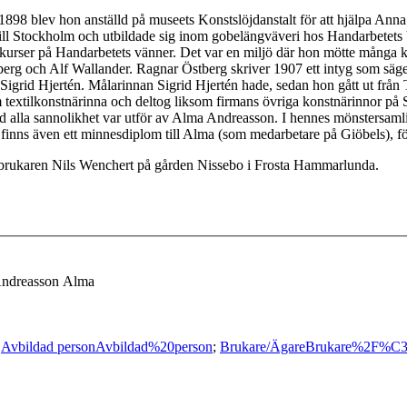
1898 blev hon anställd på museets Konstslöjdanstalt för att hjälpa An
 till Stockholm och utbildade sig inom gobelängväveri hos Handarbete
ilkurser på Handarbetets vänner. Det var en miljö där hon mötte många k
 och Alf Wallander. Ragnar Östberg skriver 1907 ett intyg som säger 
igrid Hjertén. Målarinnan Sigrid Hjertén hade, sedan hon gått ut från 
m textilkonstnärinna och deltog liksom firmans övriga konstnärinnor p
d alla sannolikhet var utför av Alma Andreasson. I hennes mönstersamlin
et finns även ett minnesdiplom till Alma (som medarbetare på Giöbels), 
antbrukaren Nils Wenchert på gården Nissebo i Frosta Hammarlunda.
Andreasson Alma
;
Avbildad person
Avbildad%20person
;
Brukare/Ägare
Brukare%2F%C3