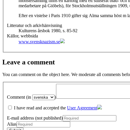
mönstersamling finns en kartong med ett stiliserat blad- och 
medarbetare på Giöbels), för Stockholmsutställningen 1909, 
Efter en vistelse i Paris 1910 gifter sig Alma samma höst m
Litteratur och arkivhänvisning
Kulturens årsbok 1980, s. 85-92
Källor, webbsida
www.svensknazism.se
Leave a comment
You can comment on the object here. We moderate all comments befor
Comment (in
)
I have read and accepted the
User Agreement
E-mail address (not published)
Alias