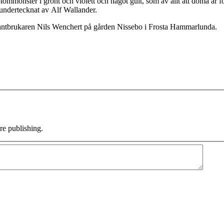
blommönster i grönt och violett och något gult, som av allt att döma är 
undertecknat av Alf Wallander.
 lantbrukaren Nils Wenchert på gården Nissebo i Frosta Hammarlunda.
e publishing.