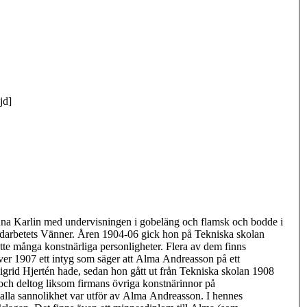
jd]
 Anna Karlin med undervisningen i gobeläng och flamsk och bodde i
ndarbetets Vänner. Åren 1904-06 gick hon på Tekniska skolan
tte många konstnärliga personligheter. Flera av dem finns
er 1907 ett intyg som säger att Alma Andreasson på ett
igrid Hjertén hade, sedan hon gått ut från Tekniska skolan 1908
 och deltog liksom firmans övriga konstnärinnor på
alla sannolikhet var utför av Alma Andreasson. I hennes