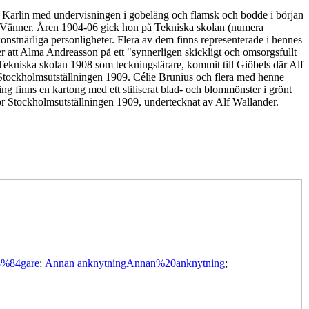
na Karlin med undervisningen i gobeläng och flamsk och bodde i början
ts Vänner. Åren 1904-06 gick hon på Tekniska skolan (numera
onstnärliga personligheter. Flera av dem finns representerade i hennes
att Alma Andreasson på ett "synnerligen skickligt och omsorgsfullt
Tekniska skolan 1908 som teckningslärare, kommit till Giöbels där Alf
å Stockholmsutställningen 1909. Célie Brunius och flera med henne
g finns en kartong med ett stiliserat blad- och blommönster i grönt
för Stockholmsutställningen 1909, undertecknat av Alf Wallander.
%84gare
;
Annan anknytning
Annan%20anknytning
;