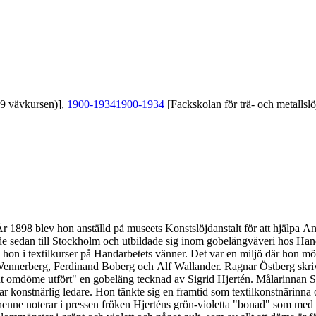
39 vävkursen)],
1900-1934
1900-1934
[Fackskolan för trä- och metallslö
År 1898 blev hon anställd på museets Konstslöjdanstalt för att hjälpa
ade sedan till Stockholm och utbildade sig inom gobelängväveri hos Ha
 hon i textilkurser på Handarbetets vänner. Det var en miljö där hon mö
ennerberg, Ferdinand Boberg och Alf Wallander. Ragnar Östberg skriv
ynt omdöme utfört" en gobeläng tecknad av Sigrid Hjertén. Målarinnan S
ar konstnärlig ledare. Hon tänkte sig en framtid som textilkonstnärinna
enne noterar i pressen fröken Hjerténs grön-violetta "bonad" som med 