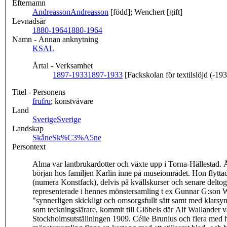
Efternamn
Andreasson
Andreasson
[född]; Wenchert [gift]
Levnadsår
1880-1964
1880-1964
Namn - Annan anknytning
KSAL
Årtal - Verksamhet
1897-1933
1897-1933
[Fackskolan för textilslöjd (-19
Titel - Personens
fru
fru
; konstvävare
Land
Sverige
Sverige
Landskap
Skåne
Sk%C3%A5ne
Persontext
Alma var lantbrukardotter och växte upp i Torna-Hällestad. 
början hos familjen Karlin inne på museiområdet. Hon flytt
(numera Konstfack), delvis på kvällskurser och senare deltog
representerade i hennes mönstersamling t ex Gunnar G:son W
"synnerligen skickligt och omsorgsfullt sätt samt med klars
som teckningslärare, kommit till Giöbels där Alf Wallander v
Stockholmsutställningen 1909. Célie Brunius och flera med h