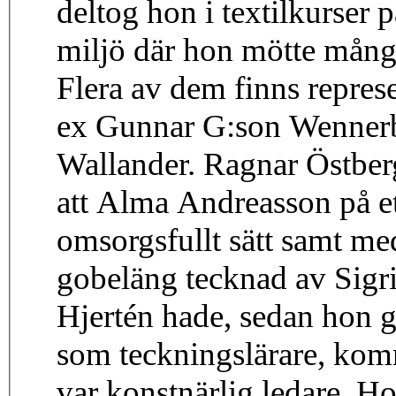
deltog hon i textilkurser 
miljö där hon mötte många
Flera av dem finns repres
ex Gunnar G:son Wennerb
Wallander. Ragnar Östberg
att Alma Andreasson på et
omsorgsfullt sätt samt me
gobeläng tecknad av Sigri
Hjertén hade, sedan hon g
som teckningslärare, komm
var konstnärlig ledare. H