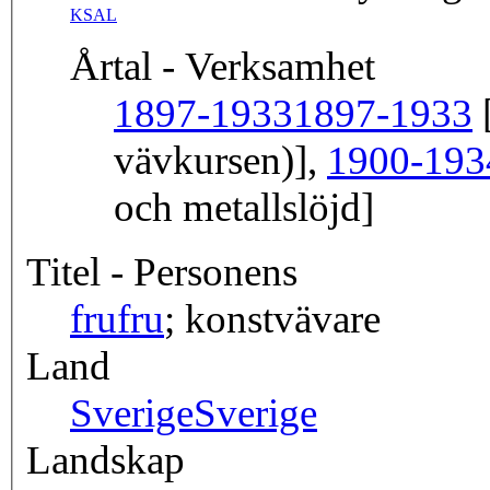
KSAL
Årtal - Verksamhet
1897-1933
1897-1933
[
vävkursen)],
1900-193
och metallslöjd]
Titel - Personens
fru
fru
; konstvävare
Land
Sverige
Sverige
Landskap