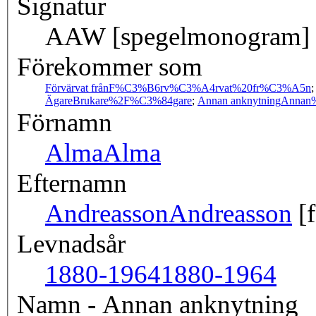
Signatur
AAW [spegelmonogram]
Förekommer som
Förvärvat från
F%C3%B6rv%C3%A4rvat%20fr%C3%A5n
Ägare
Brukare%2F%C3%84gare
;
Annan anknytning
Annan%
Förnamn
Alma
Alma
Efternamn
Andreasson
Andreasson
[f
Levnadsår
1880-1964
1880-1964
Namn - Annan anknytning