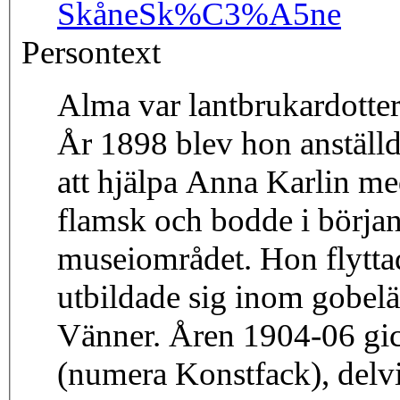
Skåne
Sk%C3%A5ne
Persontext
Alma var lantbrukardotter
År 1898 blev hon anställd
att hjälpa Anna Karlin m
flamsk och bodde i början
museiområdet. Hon flytta
utbildade sig inom gobel
Vänner. Åren 1904-06 gic
(numera Konstfack), delvi