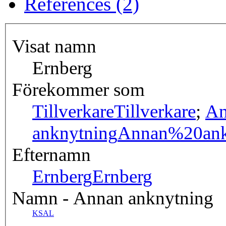
References (2)
Visat namn
Ernberg
Förekommer som
Tillverkare
Tillverkare
;
An
anknytning
Annan%20ank
Efternamn
Ernberg
Ernberg
Namn - Annan anknytning
KSAL