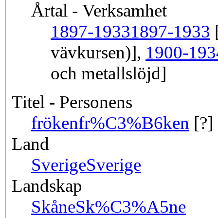
Årtal - Verksamhet
1897-1933
1897-1933
[
vävkursen)],
1900-193
och metallslöjd]
Titel - Personens
fröken
fr%C3%B6ken
[?]
Land
Sverige
Sverige
Landskap
Skåne
Sk%C3%A5ne