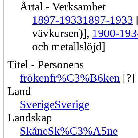
Årtal - Verksamhet
1897-1933
1897-1933
[
vävkursen)],
1900-193
och metallslöjd]
Titel - Personens
fröken
fr%C3%B6ken
[?]
Land
Sverige
Sverige
Landskap
Skåne
Sk%C3%A5ne