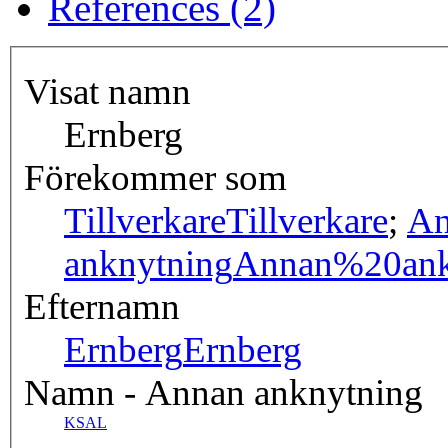
References (2)
Visat namn
Ernberg
Förekommer som
Tillverkare
Tillverkare
;
An
anknytning
Annan%20ank
Efternamn
Ernberg
Ernberg
Namn - Annan anknytning
KSAL