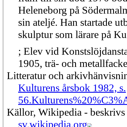
Heleneborg på Södermalm
sin ateljé. Han startade u
skulptur som lärare på K
; Elev vid Konstslöjdanstal
1905, trä- och metallfacke
Litteratur och arkivhänvisni
Kulturens årsbok 1982, s.
56.
Kulturens%20%C3%
Källor, Wikipedia - beskrivs
sv.wikipedia.org