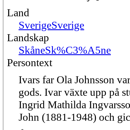
Land
Sverige
Sverige
Landskap
Skåne
Sk%C3%A5ne
Persontext
Ivars far Ola Johnsson var
gods. Ivar växte upp på s
Ingrid Mathilda Ingvarsson
John (1881-1948) och gick