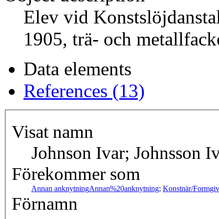
Elev vid Konstslöjdanstalt
1905, trä- och metallfack
Data elements
References (13)
Visat namn
Johnson Ivar; Johnsson I
Förekommer som
Annan anknytning
Annan%20anknytning
;
Konstnär/Formgiv
Förnamn