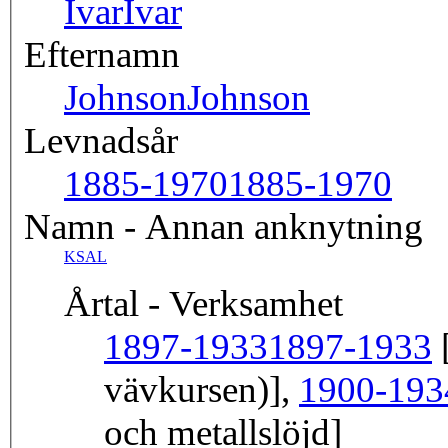
Ivar
Ivar
Efternamn
Johnson
Johnson
Levnadsår
1885-1970
1885-1970
Namn - Annan anknytning
KSAL
Årtal - Verksamhet
1897-1933
1897-1933
[
vävkursen)],
1900-193
och metallslöjd]