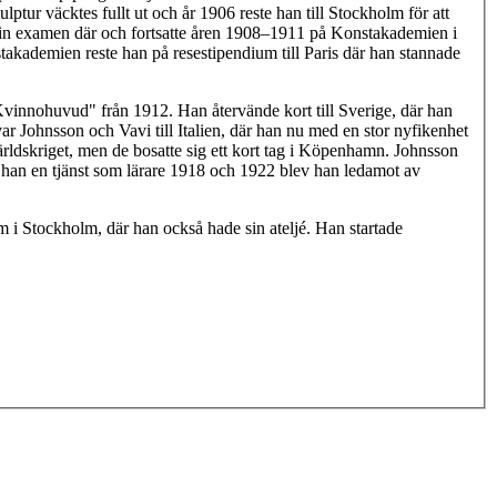
ur väcktes fullt ut och år 1906 reste han till Stockholm för att
sin examen där och fortsatte åren 1908–1911 på Konstakademien i
akademien reste han på resestipendium till Paris där han stannade
 "Kvinnohuvud" från 1912. Han återvände kort till Sverige, där han
r Johnsson och Vavi till Italien, där han nu med en stor nyfikenhet
ärldskriget, men de bosatte sig ett kort tag i Köpenhamn. Johnsson
 han en tjänst som lärare 1918 och 1922 blev han ledamot av
i Stockholm, där han också hade sin ateljé. Han startade