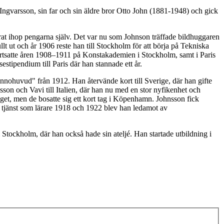
 Ingvarsson, sin far och sin äldre bror Otto John (1881-1948) och gick
arat ihop pengarna själv. Det var nu som Johnson träffade bildhuggaren
t ut och år 1906 reste han till Stockholm för att börja på Tekniska
ortsatte åren 1908–1911 på Konstakademien i Stockholm, samt i Paris
tipendium till Paris där han stannade ett år.
vinnohuvud" från 1912. Han återvände kort till Sverige, där han gifte
son och Vavi till Italien, där han nu med en stor nyfikenhet och
iget, men de bosatte sig ett kort tag i Köpenhamn. Johnsson fick
 tjänst som lärare 1918 och 1922 blev han ledamot av
ockholm, där han också hade sin ateljé. Han startade utbildning i