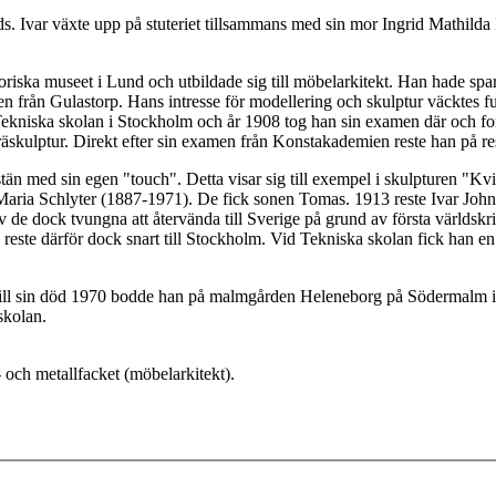
ods. Ivar växte upp på stuteriet tillsammans med sin mor Ingrid Mathilda
oriska museet i Lund och utbildade sig till möbelarkitekt. Han hade sp
rån Gulastorp. Hans intresse för modellering och skulptur väcktes full
Tekniska skolan i Stockholm och år 1908 tog han sin examen där och f
kulptur. Direkt efter sin examen från Konstakademien reste han på reses
fastän med sin egen "touch". Detta visar sig till exempel i skulpturen "K
Maria Schlyter (1887-1971). De fick sonen Tomas. 1913 reste Ivar Johns
v de dock tvungna att återvända till Sverige på grund av första världskr
ste därför dock snart till Stockholm. Vid Tekniska skolan fick han en
ill sin död 1970 bodde han på malmgården Heleneborg på Södermalm i St
skolan.
- och metallfacket (möbelarkitekt).