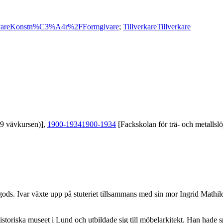
are
Konstn%C3%A4r%2FFormgivare
;
Tillverkare
Tillverkare
39 vävkursen)],
1900-1934
1900-1934
[Fackskolan för trä- och metallslö
 gods. Ivar växte upp på stuteriet tillsammans med sin mor Ingrid Mathi
istoriska museet i Lund och utbildade sig till möbelarkitekt. Han hade 