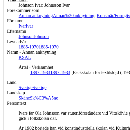
Johnson Ivar; Johnsson Ivar
Förekommer som
Annan anknytning
Annan%20anknytning
;
Konstnär/Formgiv
Förnamn
Ivar
Ivar
Efternamn
Johnson
Johnson
Levnadsår
1885-1970
1885-1970
Namn - Annan anknytning
KSAL
Årtal - Verksamhet
1897-1933
1897-1933
[Fackskolan för textilslöjd (-19
Land
Sverige
Sverige
Landskap
Skåne
Sk%C3%A5ne
Persontext
Ivars far Ola Johnsson var stuteriföreståndare vid Vittskövle
gick i folkskolan där.
År 1902 började han vid konstindustriella skolan vid Kulturh