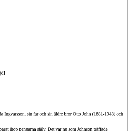
jd]
lda Ingvarsson, sin far och sin äldre bror Otto John (1881-1948) och
sparat ihop pengarna själv. Det var nu som Johnson träffade