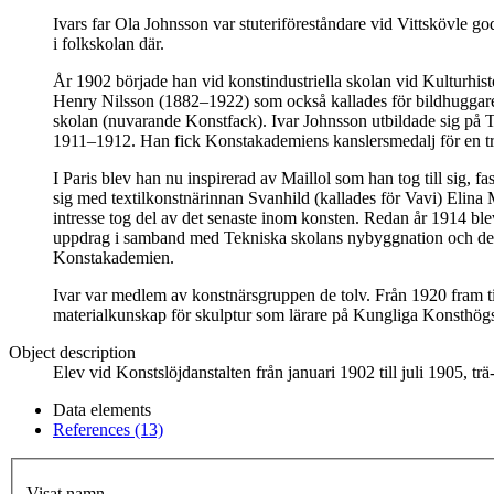
Ivars far Ola Johnsson var stuteriföreståndare vid Vittskövle g
i folkskolan där.
År 1902 började han vid konstindustriella skolan vid Kulturhist
Henry Nilsson (1882–1922) som också kallades för bildhuggaren f
skolan (nuvarande Konstfack). Ivar Johnsson utbildade sig på 
1911–1912. Han fick Konstakademiens kanslersmedalj för en träs
I Paris blev han nu inspirerad av Maillol som han tog till sig, 
sig med textilkonstnärinnan Svanhild (kallades för Vavi) Elina 
intresse tog del av det senaste inom konsten. Redan år 1914 ble
uppdrag i samband med Tekniska skolans nybyggnation och de re
Konstakademien.
Ivar var medlem av konstnärsgruppen de tolv. Från 1920 fram t
materialkunskap för skulptur som lärare på Kungliga Konsthög
Object description
Elev vid Konstslöjdanstalten från januari 1902 till juli 1905, trä
Data elements
References (13)
Visat namn