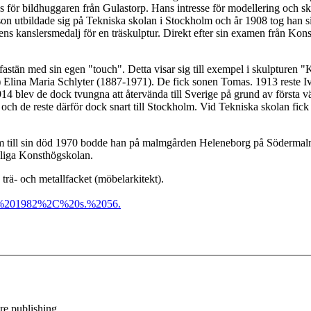
r bildhuggaren från Gulastorp. Hans intresse för modellering och skulpt
son utbildade sig på Tekniska skolan i Stockholm och år 1908 tog han 
 kanslersmedalj för en träskulptur. Direkt efter sin examen från Konst
g, fastän med sin egen "touch". Detta visar sig till exempel i skulpturen
i) Elina Maria Schlyter (1887-1971). De fick sonen Tomas. 1913 reste Iva
14 blev de dock tvungna att återvända till Sverige på grund av första v
h de reste därför dock snart till Stockholm. Vid Tekniska skolan fick
m till sin död 1970 bodde han på malmgården Heleneborg på Södermalm 
gliga Konsthögskolan.
, trä- och metallfacket (möbelarkitekt).
%201982%2C%20s.%2056.
e publishing.