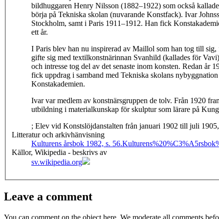
bildhuggaren Henry Nilsson (1882–1922) som också kallades fö
börja på Tekniska skolan (nuvarande Konstfack). Ivar Johns
Stockholm, samt i Paris 1911–1912. Han fick Konstakademiens
ett år.
I Paris blev han nu inspirerad av Maillol som han tog till si
gifte sig med textilkonstnärinnan Svanhild (kallades för Vav
och intresse tog del av det senaste inom konsten. Redan år 19
fick uppdrag i samband med Tekniska skolans nybyggnation oc
Konstakademien.
Ivar var medlem av konstnärsgruppen de tolv. Från 1920 fra
utbildning i materialkunskap för skulptur som lärare på Kun
; Elev vid Konstslöjdanstalten från januari 1902 till juli 1905
Litteratur och arkivhänvisning
Kulturens årsbok 1982, s. 56.
Kulturens%20%C3%A5rsbok
Källor, Wikipedia - beskrivs av
sv.wikipedia.org
Leave a comment
You can comment on the object here. We moderate all comments befor