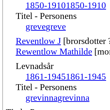
1850-1910
1850-1910
Titel - Personens
greve
greve
Reventlow J
[brorsdotter 
Rewentlow Mathilde
[mo
Levnadsår
1861-1945
1861-1945
Titel - Personens
grevinna
grevinna