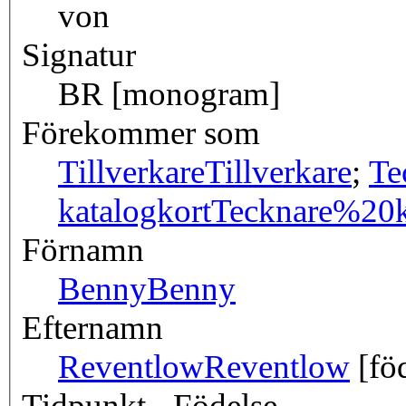
von
Signatur
BR [monogram]
Förekommer som
Tillverkare
Tillverkare
;
Te
katalogkort
Tecknare%20k
Förnamn
Benny
Benny
Efternamn
Reventlow
Reventlow
[föd
Tidpunkt - Födelse