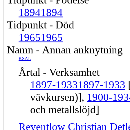
1894
1894
Tidpunkt - Död
1965
1965
Namn - Annan anknytning
KSAL
Årtal - Verksamhet
1897-1933
1897-1933
[
vävkursen)],
1900-193
och metallslöjd]
Reventlow Christian Detl