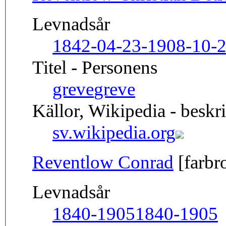
Levnadsår
1842-04-23-1908-10-
Titel - Personens
greve
greve
Källor, Wikipedia - beskr
sv.wikipedia.org
Reventlow Conrad
[farbr
Levnadsår
1840-1905
1840-1905