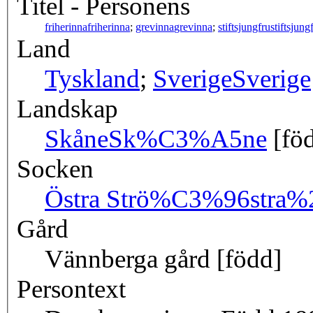
Titel - Personens
friherinna
friherinna
;
grevinna
grevinna
;
stiftsjungfru
stiftsjung
Land
Tyskland
;
Sverige
Sverige
Landskap
Skåne
Sk%C3%A5ne
[fö
Socken
Östra Strö
%C3%96stra%
Gård
Vännberga gård [född]
Persontext