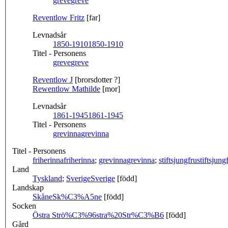
greve
greve
Reventlow Fritz
[far]
Levnadsår
1850-1910
1850-1910
Titel - Personens
greve
greve
Reventlow J
[brorsdotter ?]
Rewentlow Mathilde
[mor]
Levnadsår
1861-1945
1861-1945
Titel - Personens
grevinna
grevinna
Titel - Personens
friherinna
friherinna
;
grevinna
grevinna
;
stiftsjungfru
stiftsjung
Land
Tyskland
;
Sverige
Sverige
[född]
Landskap
Skåne
Sk%C3%A5ne
[född]
Socken
Östra Strö
%C3%96stra%20Str%C3%B6
[född]
Gård