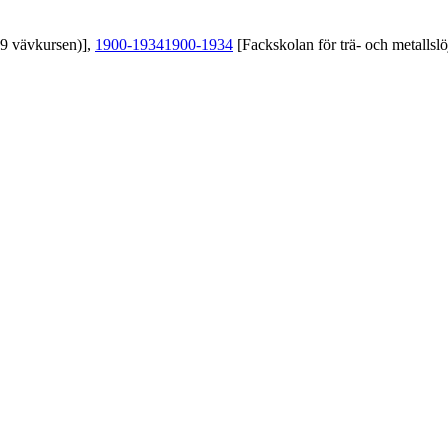
39 vävkursen)],
1900-1934
1900-1934
[Fackskolan för trä- och metallslö