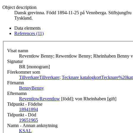
Object description
Dansk grevinna. Född 1894-11-25 på Vennberga. Stiftsjungfru i 
Tyskland.
Data elements
References (11)
Visat namn
Reventlow Benny; Rewentlow Benny; Rheinhaben Benny 
Signatur
BR [monogram]
Förekommer som
Tillverkare
Tillverkare
;
Tecknare katalogkort
Tecknare%20kat
Förnamn
Benny
Benny
Efternamn
Reventlow
Reventlow
[född]; von Rheinhaben [gift]
Tidpunkt - Födelse
1894
1894
Tidpunkt - Död
1965
1965
Namn - Annan anknytning
KSAL