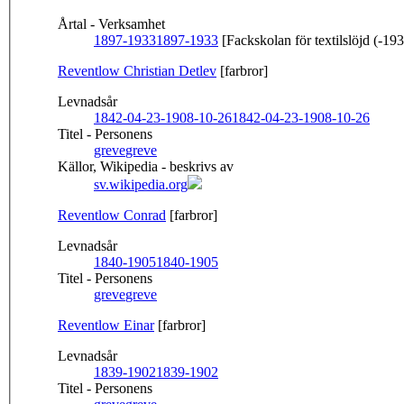
Årtal - Verksamhet
1897-1933
1897-1933
[Fackskolan för textilslöjd (-19
Reventlow Christian Detlev
[farbror]
Levnadsår
1842-04-23-1908-10-26
1842-04-23-1908-10-26
Titel - Personens
greve
greve
Källor, Wikipedia - beskrivs av
sv.wikipedia.org
Reventlow Conrad
[farbror]
Levnadsår
1840-1905
1840-1905
Titel - Personens
greve
greve
Reventlow Einar
[farbror]
Levnadsår
1839-1902
1839-1902
Titel - Personens