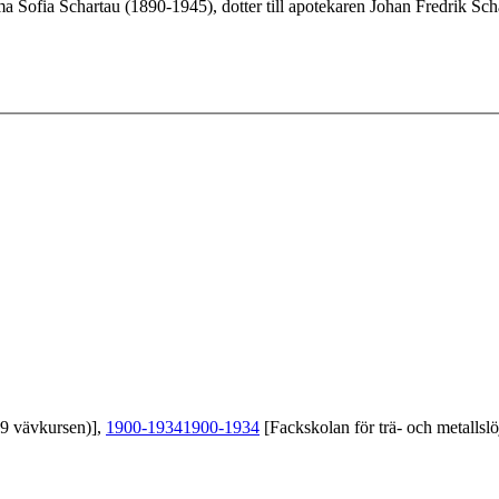
 Sofia Schartau (1890-1945), dotter till apotekaren Johan Fredrik Sc
39 vävkursen)],
1900-1934
1900-1934
[Fackskolan för trä- och metallslö