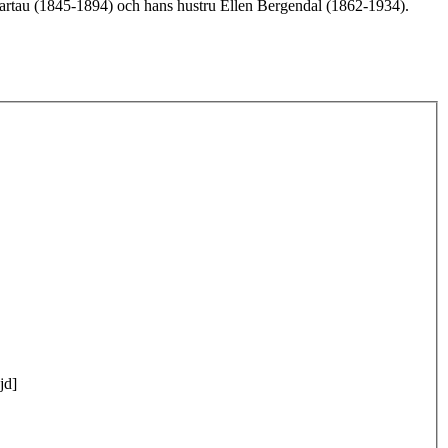
hartau (1845-1894) och hans hustru Ellen Bergendal (1862-1934).
jd]