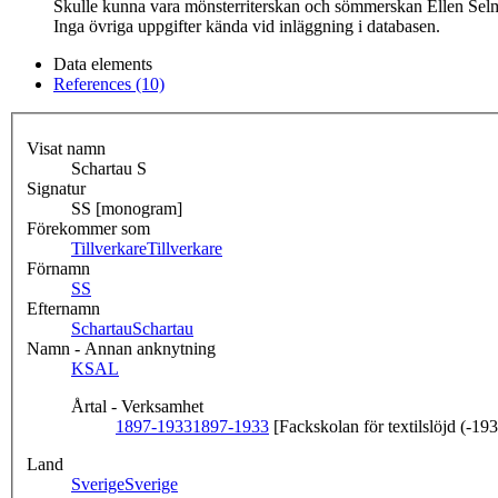
Skulle kunna vara mönsterriterskan och sömmerskan Ellen Selma
Inga övriga uppgifter kända vid inläggning i databasen.
Data elements
References (10)
Visat namn
Schartau S
Signatur
SS [monogram]
Förekommer som
Tillverkare
Tillverkare
Förnamn
S
S
Efternamn
Schartau
Schartau
Namn - Annan anknytning
KSAL
Årtal - Verksamhet
1897-1933
1897-1933
[Fackskolan för textilslöjd (-19
Land
Sverige
Sverige