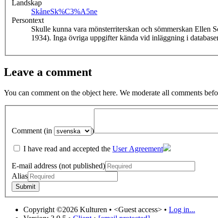
Landskap
Skåne
Sk%C3%A5ne
Persontext
Skulle kunna vara mönsterriterskan och sömmerskan Ellen Se
1934). Inga övriga uppgifter kända vid inläggning i database
Leave a comment
You can comment on the object here. We moderate all comments befor
Comment (in
)
I have read and accepted the
User Agreement
E-mail address (not published)
Alias
Copyright ©2026 Kulturen •
<Guest access>
•
Log in...