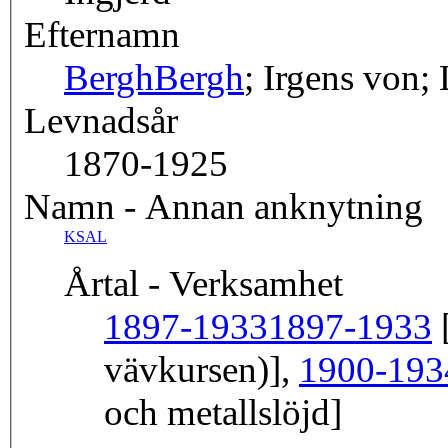
Efternamn
Bergh
Bergh
; Irgens von;
Levnadsår
1870-1925
Namn - Annan anknytning
KSAL
Årtal - Verksamhet
1897-1933
1897-1933
[
vävkursen)],
1900-193
och metallslöjd]