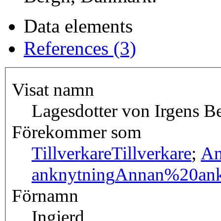
Data elements
References (3)
Visat namn
Lagesdotter von Irgens B
Förekommer som
Tillverkare
Tillverkare
;
An
anknytning
Annan%20ank
Förnamn
Ingjerd