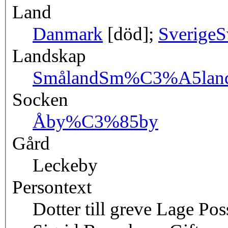
Land
Danmark
[död];
Sverige
S
Landskap
Småland
Sm%C3%A5lan
Socken
Åby
%C3%85by
Gård
Leckeby
Persontext
Dotter till greve Lage Po