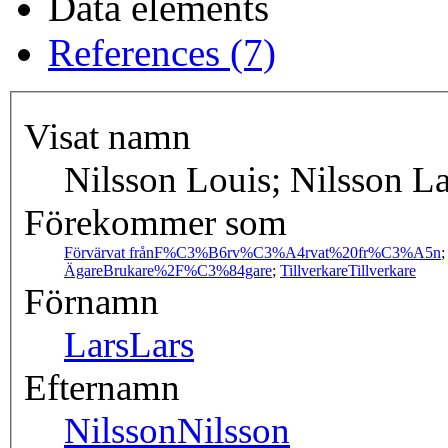
Data elements
References (7)
Visat namn
Nilsson Louis; Nilsson La
Förekommer som
Förvärvat från
F%C3%B6rv%C3%A4rvat%20fr%C3%A5n
Ägare
Brukare%2F%C3%84gare
;
Tillverkare
Tillverkare
Förnamn
Lars
Lars
Efternamn
Nilsson
Nilsson