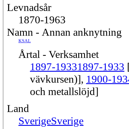
Levnadsår
1870-1963
Namn - Annan anknytning
KSAL
Årtal - Verksamhet
1897-1933
1897-1933
[
vävkursen)],
1900-193
och metallslöjd]
Land
Sverige
Sverige