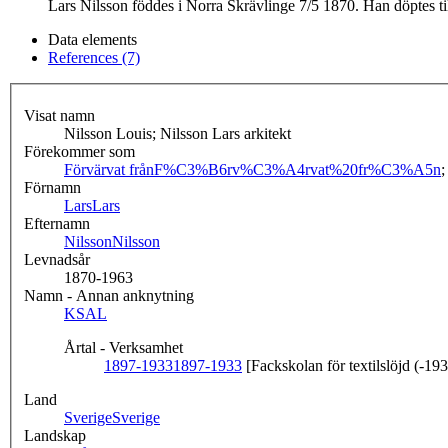
Lars Nilsson föddes i Norra Skrävlinge 7/5 1870. Han döptes ti
Data elements
References (7)
Visat namn
Nilsson Louis; Nilsson Lars arkitekt
Förekommer som
Förvärvat från
F%C3%B6rv%C3%A4rvat%20fr%C3%A5n
Förnamn
Lars
Lars
Efternamn
Nilsson
Nilsson
Levnadsår
1870-1963
Namn - Annan anknytning
KSAL
Årtal - Verksamhet
1897-1933
1897-1933
[Fackskolan för textilslöjd (-19
Land
Sverige
Sverige
Landskap