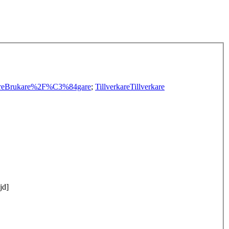
re
Brukare%2F%C3%84gare
;
Tillverkare
Tillverkare
jd]