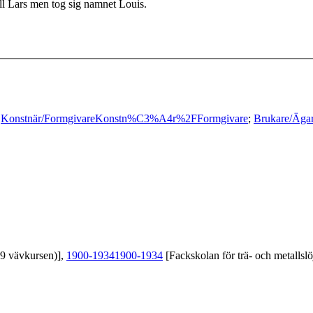
ll Lars men tog sig namnet Louis.
;
Konstnär/Formgivare
Konstn%C3%A4r%2FFormgivare
;
Brukare/Äga
39 vävkursen)],
1900-1934
1900-1934
[Fackskolan för trä- och metallslö