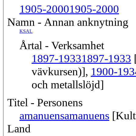
1905-2000
1905-2000
Namn - Annan anknytning
KSAL
Årtal - Verksamhet
1897-1933
1897-1933
[
vävkursen)],
1900-193
och metallslöjd]
Titel - Personens
amanuens
amanuens
[Kult
Land