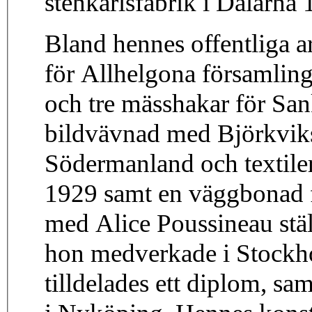
stenkärlsfabrik i Dalarna
Bland hennes offentliga 
för Allhelgona församlin
och tre mässhakar för San
bildvävnad med Björkviks
Södermanland och textiler
1929 samt en väggbonad 
med Alice Poussineau stäl
hon medverkade i Stockho
tilldelades ett diplom, s