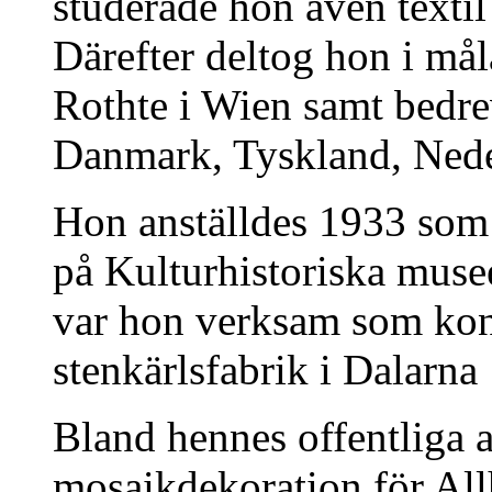
studerade hon även textil
Därefter deltog hon i mål
Rothte i Wien samt bedrev
Danmark, Tyskland, Neder
Hon anställdes 1933 som
på Kulturhistoriska musee
var hon verksam som kons
stenkärlsfabrik i Dalarn
Bland hennes offentliga 
mosaikdekoration för Al