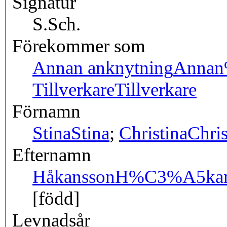
Signatur
S.Sch.
Förekommer som
Annan anknytning
Annan
Tillverkare
Tillverkare
Förnamn
Stina
Stina
;
Christina
Chris
Efternamn
Håkansson
H%C3%A5kan
[född]
Levnadsår