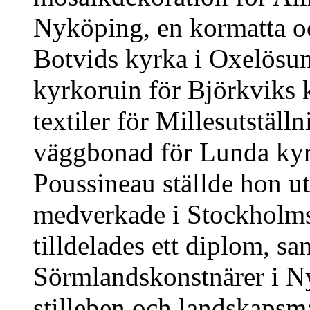
Nyköping, en kormatta oc
Botvids kyrka i Oxelösu
kyrkoruin för Björkviks
textiler för Millesutstäl
väggbonad för Lunda kyr
Poussineau ställde hon u
medverkade i Stockholms
tilldelades ett diplom, s
Sörmlandskonstnärer i N
stilleben och landskapsmål