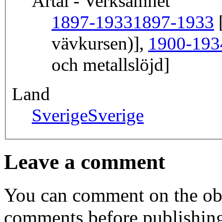
Årtal - Verksamhet
1897-1933
1897-1933
[
vävkursen)],
1900-193
och metallslöjd]
Land
Sverige
Sverige
Leave a comment
You can comment on the obj
comments before publishin