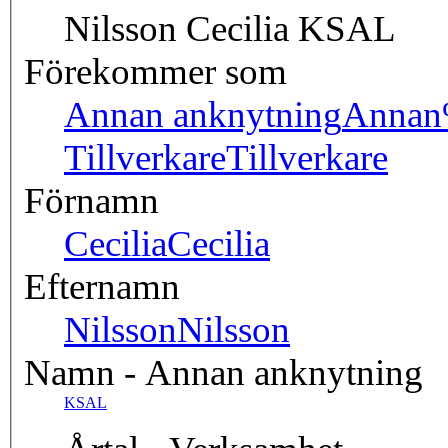
Nilsson Cecilia KSAL
Förekommer som
Annan anknytning
Annan
Tillverkare
Tillverkare
Förnamn
Cecilia
Cecilia
Efternamn
Nilsson
Nilsson
Namn - Annan anknytning
KSAL