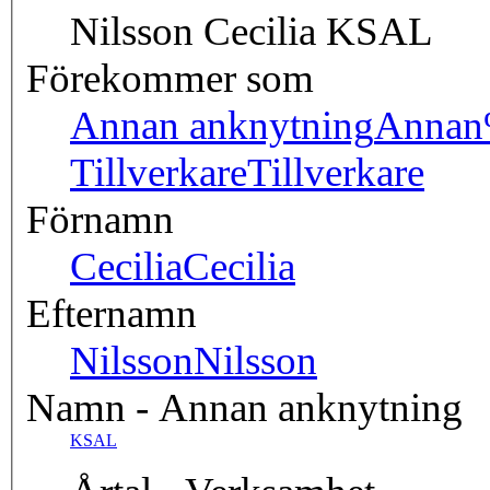
Nilsson Cecilia KSAL
Förekommer som
Annan anknytning
Annan
Tillverkare
Tillverkare
Förnamn
Cecilia
Cecilia
Efternamn
Nilsson
Nilsson
Namn - Annan anknytning
KSAL