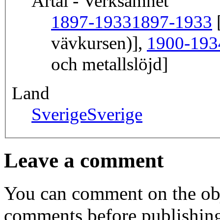
Årtal - Verksamhet
1897-1933
1897-1933
[
vävkursen)],
1900-193
och metallslöjd]
Land
Sverige
Sverige
Leave a comment
You can comment on the obj
comments before publishin