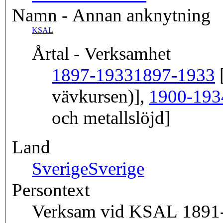
Namn - Annan anknytning
KSAL
Årtal - Verksamhet
1897-1933
1897-1933
[
vävkursen)],
1900-193
och metallslöjd]
Land
Sverige
Sverige
Persontext
Verksam vid KSAL 1891