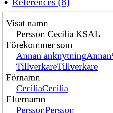
References (8)
Visat namn
Persson Cecilia KSAL
Förekommer som
Annan anknytning
Annan
Tillverkare
Tillverkare
Förnamn
Cecilia
Cecilia
Efternamn
Persson
Persson