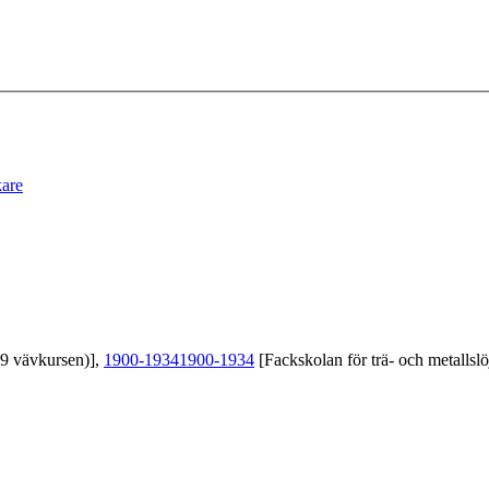
kare
39 vävkursen)],
1900-1934
1900-1934
[Fackskolan för trä- och metallslö