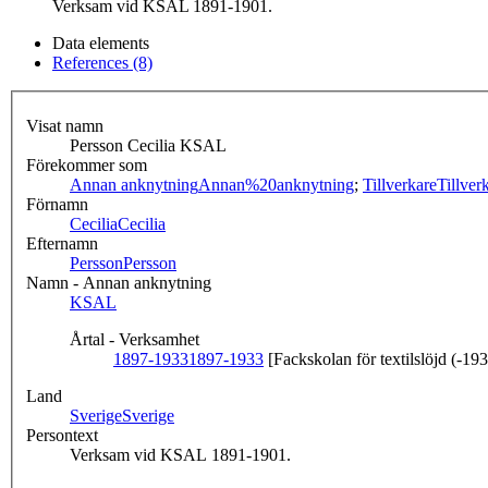
Verksam vid KSAL 1891-1901.
Data elements
References (8)
Visat namn
Persson Cecilia KSAL
Förekommer som
Annan anknytning
Annan%20anknytning
;
Tillverkare
Tillver
Förnamn
Cecilia
Cecilia
Efternamn
Persson
Persson
Namn - Annan anknytning
KSAL
Årtal - Verksamhet
1897-1933
1897-1933
[Fackskolan för textilslöjd (-19
Land
Sverige
Sverige
Persontext
Verksam vid KSAL 1891-1901.