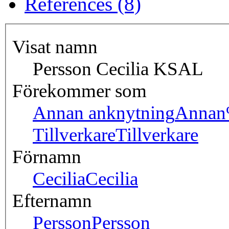
References (8)
Visat namn
Persson Cecilia KSAL
Förekommer som
Annan anknytning
Annan
Tillverkare
Tillverkare
Förnamn
Cecilia
Cecilia
Efternamn
Persson
Persson