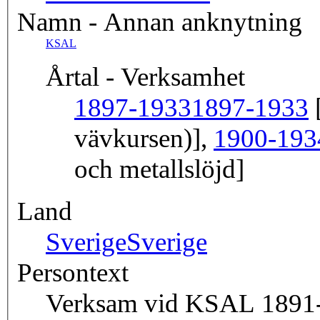
Namn - Annan anknytning
KSAL
Årtal - Verksamhet
1897-1933
1897-1933
[
vävkursen)],
1900-193
och metallslöjd]
Land
Sverige
Sverige
Persontext
Verksam vid KSAL 1891