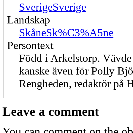
Sverige
Sverige
Landskap
Skåne
Sk%C3%A5ne
Persontext
Född i Arkelstorp. Vävd
kanske även för Polly Bjö
Rengheden, redaktör på 
Leave a comment
You can comment on the obj