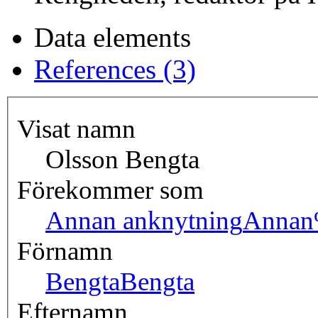
Data elements
References (3)
Visat namn
Olsson Bengta
Förekommer som
Annan anknytning
Annan
Förnamn
Bengta
Bengta
Efternamn