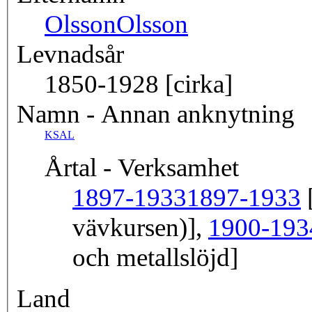
Olsson
Olsson
Levnadsår
1850-1928 [cirka]
Namn - Annan anknytning
KSAL
Årtal - Verksamhet
1897-1933
1897-1933
[
vävkursen)],
1900-193
och metallslöjd]
Land