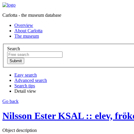
Carlotta - the museum database
Overview
About Carlotta
The museum
Search
Easy search
Advanced search
Search tips
Detail view
Go back
Nilsson Ester KSAL :: elev, frök
Object description