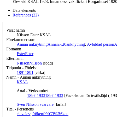
Elev vid KSAL 1923. Innan dess vaktflicka i Borgarhuset 1920-
Data elements
References (22)
Visat namn
Nilsson Ester KSAL
Förekommer som
Annan anknytning
Annan%20anknytning
;
Avbildad person
A
Förnamn
Ester
Ester
Efternamn
Nilsson
Nilsson
[född]
Tidpunkt - Födelse
1891
1891
[cirka]
Namn - Annan anknytning
KSAL
Årtal - Verksamhet
1897-1933
1897-1933
[Fackskolan för textilslöjd (-19
Sven Nilsson svarvare
[farfar]
Titel - Personens
elev
elev
;
fröken
fr%C3%B6ken