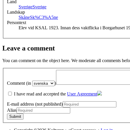
Land
Sverige
Sverige
Landskap
Skåne
Sk%C3%A5ne
Persontext
Elev vid KSAL 1923. Innan dess vaktflicka i Borgarhuset 19
Leave a comment
You can comment on the object here. We moderate all comments befor
Comment (in
)
I have read and accepted the
User Agreement
E-mail address (not published)
Alias