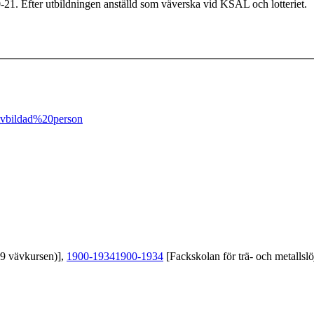
21. Efter utbildningen anställd som väverska vid KSAL och lotteriet.
vbildad%20person
39 vävkursen)],
1900-1934
1900-1934
[Fackskolan för trä- och metallslö