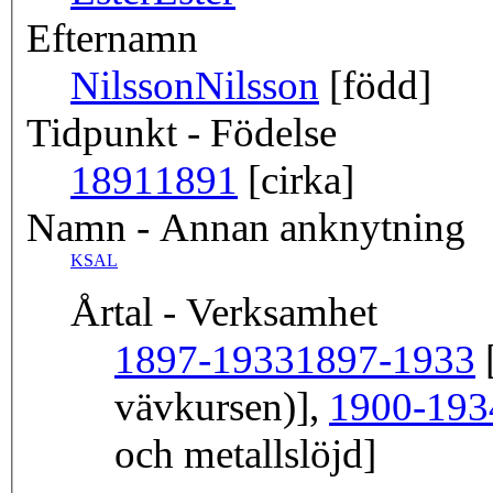
Efternamn
Nilsson
Nilsson
[född]
Tidpunkt - Födelse
1891
1891
[cirka]
Namn - Annan anknytning
KSAL
Årtal - Verksamhet
1897-1933
1897-1933
[
vävkursen)],
1900-193
och metallslöjd]