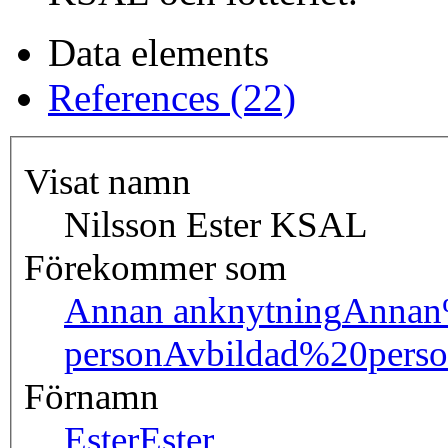
Data elements
References (22)
Visat namn
Nilsson Ester KSAL
Förekommer som
Annan anknytning
Annan
person
Avbildad%20pers
Förnamn
Ester
Ester