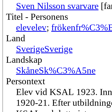
Sven Nilsson svarvare
[fa
Titel - Personens
elev
elev
;
fröken
fr%C3%B
Land
Sverige
Sverige
Landskap
Skåne
Sk%C3%A5ne
Persontext
Elev vid KSAL 1923. Inna
1920-21. Efter utbildning