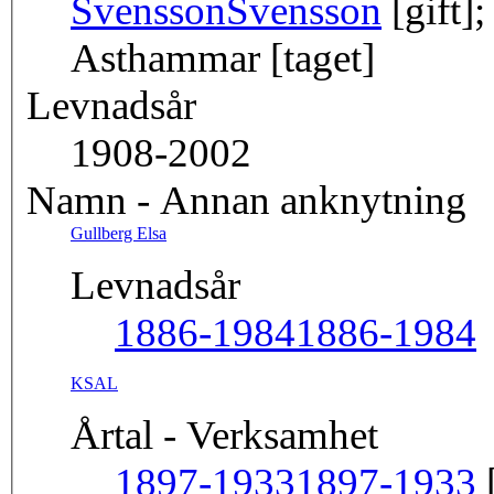
Svensson
Svensson
[gift]
Asthammar [taget]
Levnadsår
1908-2002
Namn - Annan anknytning
Gullberg Elsa
Levnadsår
1886-1984
1886-1984
KSAL
Årtal - Verksamhet
1897-1933
1897-1933
[