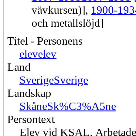
vävkursen)],
1900-193
och metallslöjd]
Titel - Personens
elev
elev
Land
Sverige
Sverige
Landskap
Skåne
Sk%C3%A5ne
Persontext
Elev vid KSAL. Arbetade 