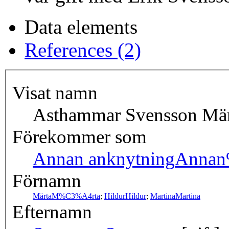
Data elements
References (2)
Visat namn
Asthammar Svensson Mär
Förekommer som
Annan anknytning
Annan
Förnamn
Märta
M%C3%A4rta
;
Hildur
Hildur
;
Martina
Martina
Efternamn