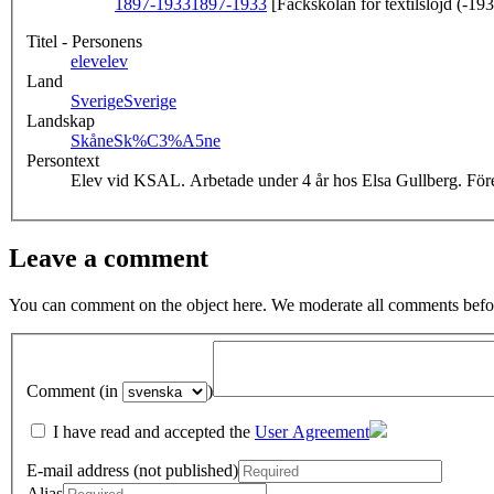
1897-1933
1897-1933
[Fackskolan för textilslöjd (-19
Titel - Personens
elev
elev
Land
Sverige
Sverige
Landskap
Skåne
Sk%C3%A5ne
Persontext
Elev vid KSAL. Arbetade under 4 år hos Elsa Gullberg. Före
Leave a comment
You can comment on the object here. We moderate all comments befor
Comment (in
)
I have read and accepted the
User Agreement
E-mail address (not published)
Alias