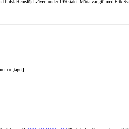
od Polsk Hemslöjdsväveri under 1950-talet. Märta var gift med Erik Sv
ammar [taget]