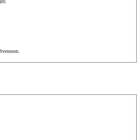
jd]
 Svensson.