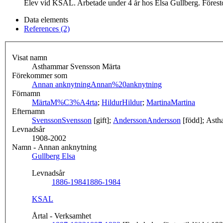
Elev vid KSAL. Arbetade under 4 år hos Elsa Gullberg. Förest
Data elements
References (2)
Visat namn
Asthammar Svensson Märta
Förekommer som
Annan anknytning
Annan%20anknytning
Förnamn
Märta
M%C3%A4rta
;
Hildur
Hildur
;
Martina
Martina
Efternamn
Svensson
Svensson
[gift];
Andersson
Andersson
[född]; Asth
Levnadsår
1908-2002
Namn - Annan anknytning
Gullberg Elsa
Levnadsår
1886-1984
1886-1984
KSAL
Årtal - Verksamhet