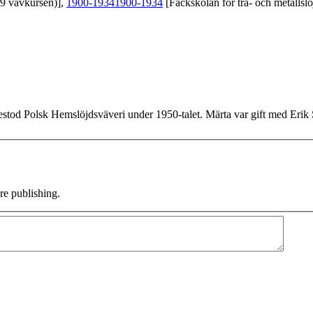
39 vävkursen)],
1900-1934
1900-1934
[Fackskolan för trä- och metallslö
stod Polsk Hemslöjdsväveri under 1950-talet. Märta var gift med Erik
e publishing.